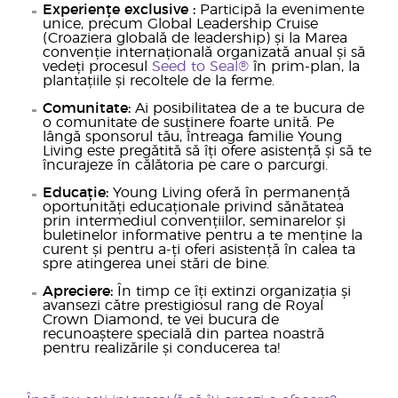
Experiențe exclusive
:
Participă la evenimente
unice, precum Global Leadership Cruise
(Croaziera globală de leadership) și la Marea
convenție internațională organizată anual și să
vedeți procesul
Seed to Seal®
în prim-plan, la
plantațiile și recoltele de la ferme.
Comunitate:
Ai posibilitatea de a te bucura de
o comunitate de susținere foarte unită. Pe
lângă sponsorul tău, întreaga familie Young
Living este pregătită să îți ofere asistență și să te
încurajeze în călătoria pe care o parcurgi.
Educație:
Young Living oferă în permanență
oportunități educaționale privind sănătatea
prin intermediul convențiilor, seminarelor și
buletinelor informative pentru a te menține la
curent și pentru a-ți oferi asistență în calea ta
spre atingerea unei stări de bine.
Apreciere:
În timp ce îți extinzi organizația și
avansezi către prestigiosul rang de Royal
Crown Diamond, te vei bucura de
recunoaștere specială din partea noastră
pentru realizările și conducerea ta!