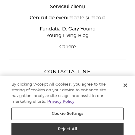
Serviciul clienți
Centrul de evenimente și media
Fundația D. Gary Young
Young Living Blog
Cariere
CONTACTAȚI-NE
Young Living Europe B.V.
By clicking “Accept All Cookies”, you agree to the
Peizerweg 97
storing of cookies on your device to enhance site
9727 AJ Groningen
navigation, analyze site usage, and assist in our
Netherlands
marketing efforts.
Privacy Policy
Înscriere Brand Partners
0800 890113
Cookie Settings
Drepturi de autor © 2021 Young Living Essential Oils. Toate drepturile
rezervate. |
Politica de confidențialitate
Reject All