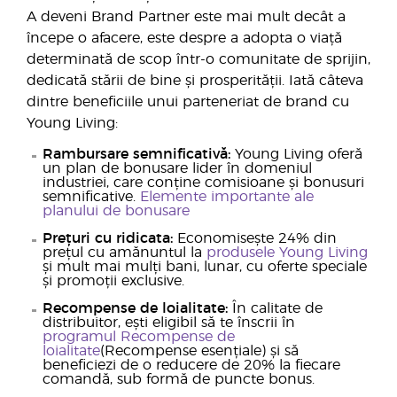
A deveni Brand Partner este mai mult decât a
începe o afacere, este despre a adopta o viață
determinată de scop într-o comunitate de sprijin,
dedicată stării de bine și prosperității. Iată câteva
dintre beneficiile unui parteneriat de brand cu
Young Living:
Rambursare semnificativă:
Young Living oferă
un plan de bonusare lider în domeniul
industriei, care conține comisioane și bonusuri
semnificative.
Elemente importante ale
planului de bonusare
Prețuri cu ridicata:
Economisește 24% din
prețul cu amănuntul la
produsele Young Living
și mult mai mulți bani, lunar, cu oferte speciale
și promoții exclusive.
Recompense de loialitate:
În calitate de
distribuitor, ești eligibil să te înscrii în
programul Recompense de
loialitate
(Recompense esențiale) și să
beneficiezi de o reducere de 20% la fiecare
comandă, sub formă de puncte bonus.