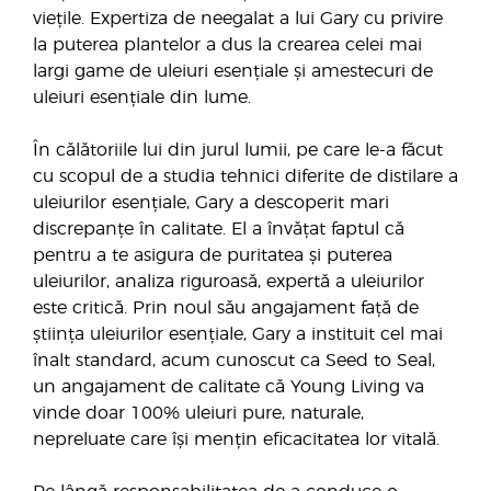
viețile. Expertiza de neegalat a lui Gary cu privire
la puterea plantelor a dus la crearea celei mai
largi game de uleiuri esențiale și amestecuri de
uleiuri esențiale din lume.
În călătoriile lui din jurul lumii, pe care le-a făcut
cu scopul de a studia tehnici diferite de distilare a
uleiurilor esențiale, Gary a descoperit mari
discrepanțe în calitate. El a învățat faptul că
pentru a te asigura de puritatea și puterea
uleiurilor, analiza riguroasă, expertă a uleiurilor
este critică. Prin noul său angajament față de
știința uleiurilor esențiale, Gary a instituit cel mai
înalt standard, acum cunoscut ca Seed to Seal,
un angajament de calitate că Young Living va
vinde doar 100% uleiuri pure, naturale,
nepreluate care își mențin eficacitatea lor vitală.