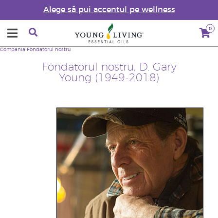
Alege să pui accentul pe wellness
0
Compania
Fondatorul nostru
Fondatorul nostru, D. Gary
Young (1949-2018)