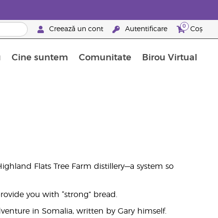
0
Creează un cont
Autentificare
Coș
u
Cine suntem
Comunitate
Birou Virtual
 nutrienți
limentelor alimentare Young Living
ile esențiale
Avansări la niveluri ierarhice superioare
Evenimente de recunoaștere
Avantajele unui Brand Partner Young Living
ghland Flats Tree Farm distillery—a system so
rovide you with “strong” bread.
venture in Somalia, written by Gary himself.