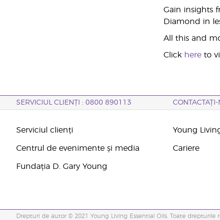
Gain insights 
Diamond in les
All this and m
Click
here
to v
SERVICIUL CLIENȚI : 0800 890113
CONTACTAȚI-
Serviciul clienți
Young Livin
Centrul de evenimente și media
Cariere
Fundația D. Gary Young
Drepturi de autor © 2021 Young Living Essential Oils. Toate drepturile r