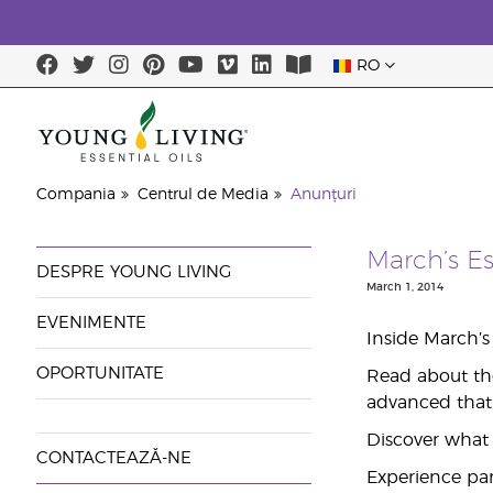
RO
Ultima șansă: 
Compania
Centrul de Media
Anunțuri
March’s Es
DESPRE YOUNG LIVING
March 1, 2014
EVENIMENTE
Inside March’
OPORTUNITATE
Read about the
advanced that i
Discover what 
CONTACTEAZĂ-NE
Experience par