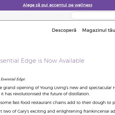
Alege să pui accentul pe wellness
Descoperă
Magazinul tă
50% reducere la produse de îngrijire a pielii
Siguranța Utilizării Uleiurilor Esențiale
Ghid pentru aromatizatoarele de uleiuri esențiale
Află mai multe despre
Ghidul sup
Cum se folosesc uleiur
sential Edge is Now Available
Essential Edge
s
:
 grand opening of Young Living’s new and spectacular Hi
t has revolutionised the future of distillation.
some fast-food restaurant chains add to their dough to p
t two of Gary’s exciting and enlightening frankincense ad