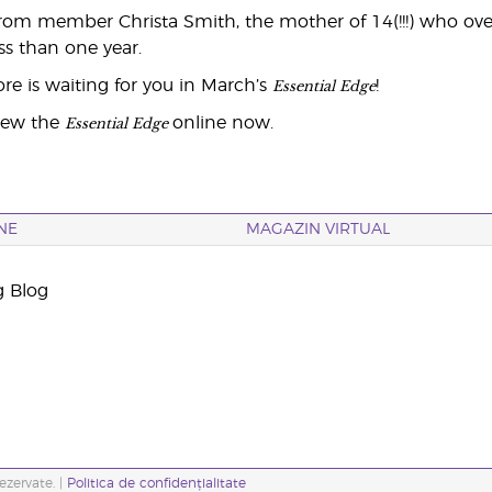
from member Christa Smith, the mother of 14(!!!) who ov
s than one year.
Essential Edge
ore is waiting for you in March’s
!
Essential Edge
iew the
online now.
NE
MAGAZIN VIRTUAL
g Blog
ezervate. |
Politica de confidențialitate