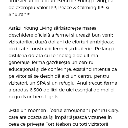
amestecuri de uleiuri esențiale Young Living, ca
de exemplu Valor II™, Peace & Calming II™ și
Shutran™.
Astăzi, Young Living sărbătorește marea
deschidere oficială a fermei și urează bun venit
vizitatorilor, după doi ani de eforturi ambițioase
dedicate construirii fermei și distileriei. Pe lângă
distileria dotată cu tehnologie de ultimă
generație, ferma găzduiește un centru
educațional și de conferințe, existând intenția ca
pe viitor să se deschidă aici un centru pentru
vizitatori, un SPA și un refugiu. Anul trecut, ferma
a produs 6.300 de litri de ulei esențial de molid
negru Northern Lights.
„Este un moment foarte emoționant pentru Gary,
care are ocazia să își împărtășească viziunea în
ceea ce privește Fort Nelson cu toți vizitatorii