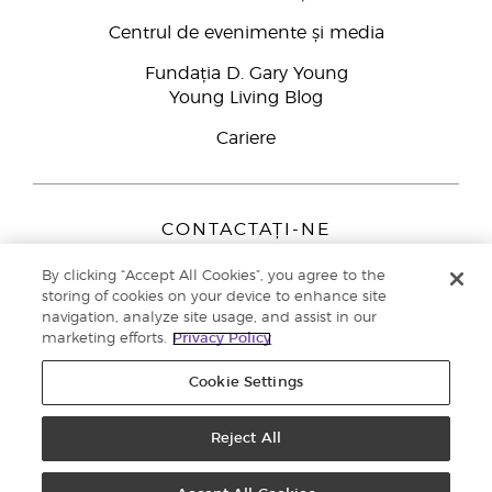
Centrul de evenimente și media
Fundația D. Gary Young
Young Living Blog
Cariere
CONTACTAȚI-NE
Young Living Europe B.V.
By clicking “Accept All Cookies”, you agree to the
Peizerweg 97
storing of cookies on your device to enhance site
9727 AJ Groningen
navigation, analyze site usage, and assist in our
Netherlands
marketing efforts.
Privacy Policy
Înscriere Brand Partners
0800 890113
Cookie Settings
Drepturi de autor © 2021 Young Living Essential Oils. Toate drepturile
rezervate. |
Politica de confidențialitate
Reject All