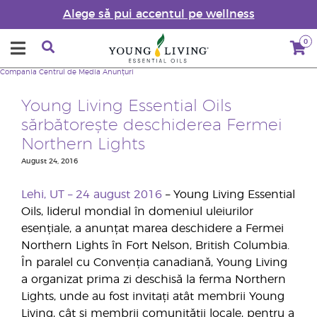
Alege să pui accentul pe wellness
0
Compania
Centrul de Media
Anunțuri
Young Living Essential Oils
sărbătorește deschiderea Fermei
Northern Lights
August 24, 2016
Lehi, UT – 24 august 2016
– Young Living Essential
Oils, liderul mondial în domeniul uleiurilor
esențiale, a anunțat marea deschidere a Fermei
Northern Lights în Fort Nelson, British Columbia.
În paralel cu Convenția canadiană, Young Living
a organizat prima zi deschisă la ferma Northern
Lights, unde au fost invitați atât membrii Young
Living, cât și membrii comunității locale, pentru a