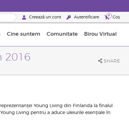
0
Creează un cont
Autentificare
Coș
u
Cine suntem
Comunitate
Birou Virtual
 nutrienți
limentelor alimentare Young Living
ile esențiale
Avansări la niveluri ierarhice superioare
Evenimente de recunoaștere
Avantajele unui Brand Partner Young Living
în 2016
SHARE
reprezentanței Young Living din Finlanda la finalul
 Young Living pentru a aduce uleiurile esențiale în