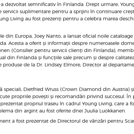
-a dezvoltat semnificativ în Finlanda. Drept urmare, Young
e servicii suplimentare pentru a sprijini în continuare creș
oung Living au fost prezenți pentru a celebra marea deschid
e din Europa, Joey Nanto, a lansat oficial noile cataloage ti
da. Acesta a oferit și informații despre numeroasele dom
en (Consilier pentru servicii clienți din Finlanda), memb
al din Finlanda și funcțiile sale precum și despre calitatea
 produse de la Dr. Lindsey Elmore, Director al departamen
iză speciali, Dietfried Wruss (Crown Diamond din Austria) și
ute propriile povești și recomandări privind succesul. În p
prezentat propriul traseu în cadrul Young Living, care a f
blema din argint au fost oferite dnei Juulia Luokkanen.
ment a fost prezentat de Directorul de vânzări pentru Scan