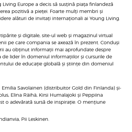
 Living Europe a decis să susțină piața finlandeză
terea pozitivă a pieței. Foarte mulți membri și
ere alături de invitați internaționali ai Young Living.
părite și digitale, site-ul web și magazinul virtual
enii pe care compania se axează în prezent. Conduși
rii au obținut informații mai aprofundate despre
 de lider în domeniul informațiilor și cursurile de
tului de educație globală și științe din domeniul
 Emilia Savolainen (distribuitor Gold din Finlanda) și-
lus, Elina Räihä, Kirsi Humalajoki și Peppiina
ost o adevărată sursă de inspirație. O mențiune
dianvia, Pii Leskinen.