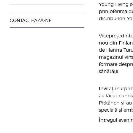
Young Living s
prin oferirea d
distribuitori Y
CONTACTEAZĂ-NE
Vicepreședintel
nou din Finlan
de Hanna Turun
magazinul virtu
formare despre
sănătății.
Invitații surpr
au făcut cunosc
Pitkänen și-au 
specială și em
Întregul eveni