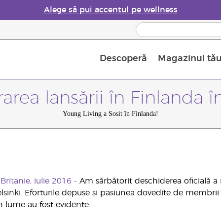
Alege să pui accentul pe wellness
Descoperă
Magazinul tă
Siguranța Utilizării Uleiurilor Esențiale
Ghid pentru aromatizatoarele de uleiuri esențiale
Ultima șansă: 50% reducere la produse de îngrijire a pielii
Află mai multe despre
Ghidul sup
Cum se folosesc uleiur
area lansării în Finlanda 
Young Living a Sosit în Finlanda!
ritanie, iulie 2016 -
Am sărbătorit deschiderea oficială a 
elsinki. Eforturile depuse și pasiunea dovedite de membrii
n lume au fost evidente.