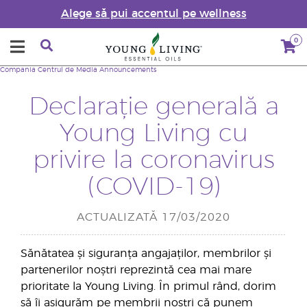
Alege să pui accentul pe wellness
0
Compania
Centrul de Media
Announcements
Declarație generală a
Young Living cu
privire la coronavirus
(COVID-19)
ACTUALIZATĂ 17/03/2020
Sănătatea și siguranța angajaților, membrilor și
partenerilor noștri reprezintă cea mai mare
prioritate la Young Living. În primul rând, dorim
să îi asigurăm pe membrii noștri că punem