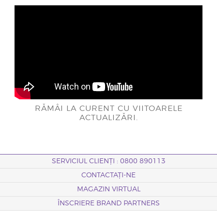
RĂMÂI LA CURENT CU VIITOARELE
ACTUALIZĂRI.
SERVICIUL CLIENȚI : 0800 890113
CONTACTAȚI-NE
MAGAZIN VIRTUAL
ÎNSCRIERE BRAND PARTNERS