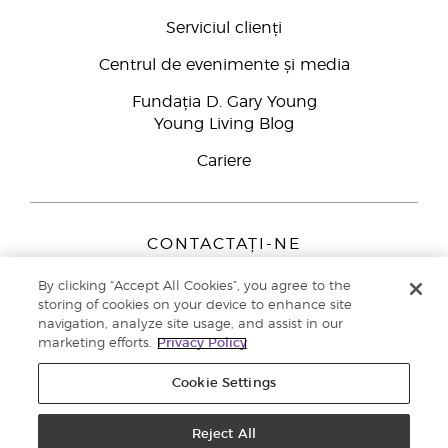
Serviciul clienți
Centrul de evenimente și media
Fundația D. Gary Young
Young Living Blog
Cariere
CONTACTAȚI-NE
Young Living Europe B.V.
By clicking “Accept All Cookies”, you agree to the
Peizerweg 97
storing of cookies on your device to enhance site
9727 AJ Groningen
navigation, analyze site usage, and assist in our
Netherlands
marketing efforts.
Privacy Policy
Înscriere Brand Partners
0800 890113
Cookie Settings
Drepturi de autor © 2021 Young Living Essential Oils. Toate drepturile
rezervate. |
Politica de confidențialitate
Reject All