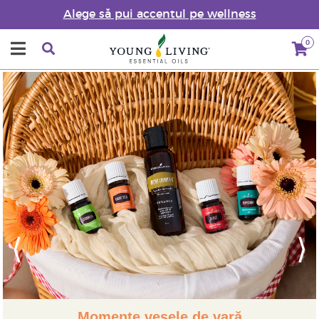
Alege să pui accentul pe wellness
0
Previous
Next
Momente vesele de vară