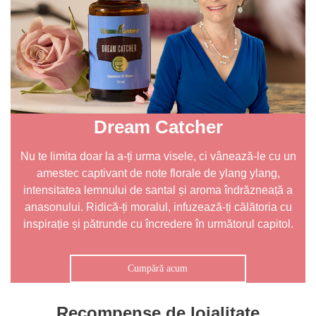
Dream Catcher
Nu te limita doar la a-ți urma visele, ci vânează-le cu un
amestec captivant de note florale de ylang ylang,
intensitatea lemnului de santal și aroma îndrăzneață a
anasonului. Ridică-ți moralul, infuzează-ți călătoria cu
inspirație și pătrunde cu încredere în următorul capitol.
Cumpără acum
Recompense de loialitate