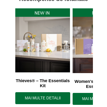
Thieves® – The Essentials
Women's Wellne
Kit
Essentials
MAI MULTE DETALII
MAI MULTE D