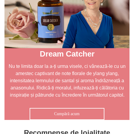
Dream Catcher
Nu te limita doar la a-ți urma visele, ci vânează-le cu un
amestec captivant de note florale de ylang ylang,
intensitatea lemnului de santal și aroma îndrăzneață a
anasonului. Ridică-ți moralul, infuzează-ți călătoria cu
inspirație și pătrunde cu încredere în următorul capitol.
Cumpără acum
Recompense de loialitate