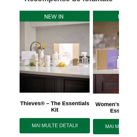
Thieves® – The Essentials
Women's Wellne
Kit
Essentials
MAI MULTE DETALII
MAI MULTE D