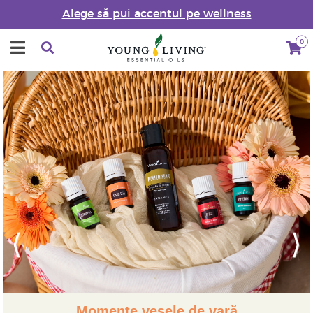
Alege să pui accentul pe wellness
0
Previous
Next
Momente vesele de vară