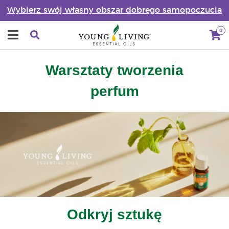
Wybierz swój własny obszar dobrego samopoczucia
0
Warsztaty tworzenia
perfum
Odkryj sztukę