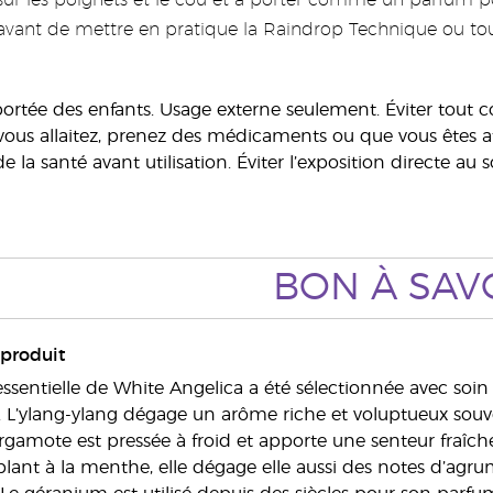
sur les poignets et le cou et à porter comme un parfum po
avant de mettre en pratique la Raindrop Technique ou to
portée des enfants. Usage externe seulement. Éviter tout c
vous allaitez, prenez des médicaments ou que vous êtes att
e la santé avant utilisation. Éviter l’exposition directe au
BON À SAV
 produit
ssentielle de White Angelica a été sélectionnée avec soin 
n. L’ylang-ylang dégage un arôme riche et voluptueux souve
rgamote est pressée à froid et apporte une senteur fraîche
lant à la menthe, elle dégage elle aussi des notes d’agru