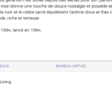
 Le géranium est utilisé depuis des siècles pour son parfum
a rose donne une touche de douce nostalgie et possède é
céa noir et le cèdre sacré équilibrent l'arôme doux et frais 
e, riche et terreuse.
 1994, lancé en 1994.
NOUS
BUREAU VIRTUEL
Living