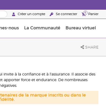
0
Créer un compte
Se connecter
Panier
mes-nous
La Communauté
Bureau virtuel
ements Guide
Promotions dans le classement
Retraites « Reconnaissance de Partenaires de la marque »
25 raisons de devenir Partenaire de la marque
Retraites « Reconn
SHARE
nvite à la confiance et à l’assurance. Il associe des
ra et apporter force et endurance. De nombreuses
négatives.
tenaires de la marque inscrits ou dans le
délité.