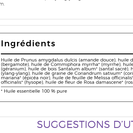
um.
Ingrédients
Huile de Prunus amygdalus dulcis (amande douce), huile 
(bergamote), huile de Commiphora myrrha* (myrrhe), huile
(géranium), huile de bois Santalum album* (santal sacré), 
(ylang-ylang), huile de graine de Coriandrum sativum* (cori
mariana* (épicéa noir), huile de feuille de Melissa ofﬁcinalis
ofﬁcinalis* (hysope), huile de fleur de Rosa damascene* (ros
* Huile essentielle 100 % pure
SUGGESTIONS D’UT