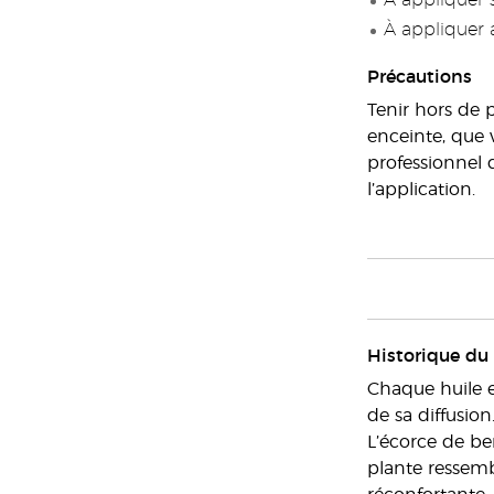
À appliquer 
À appliquer 
Précautions
Tenir hors de 
enceinte, que 
professionnel d
l’application.
Historique du
Chaque huile e
de sa diffusio
L’écorce de be
plante ressemb