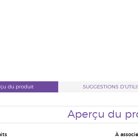
çu du produit
SUGGESTIONS D’UTIL
Aperçu du pr
aits
À associe