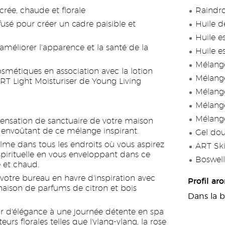
rée, chaude et florale
Raindro
fusé pour créer un cadre paisible et
Huile d
Huile e
améliorer l’apparence et la santé de la
Huile e
Mélange
osmétiques en association avec la lotion
Mélange
RT Light Moisturiser de Young Living
Mélange
Mélange
Mélange
sensation de sanctuaire de votre maison
 envoûtant de ce mélange inspirant.
Gel do
alme dans tous les endroits où vous aspirez
ART Sk
 spirituelle en vous enveloppant dans ce
Boswell
 et chaud.
votre bureau en havre d'inspiration avec
Profil a
aison de parfums de citron et bois
Dans la b
ir d'élégance à une journée détente en spa
eurs florales telles que l'ylang-ylang, la rose