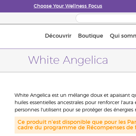
Choose Your Wellness Focus
Découvrir
Boutique
Qui som
À propos des huiles essentielles
Histoire des huiles essentielles
Guide des huiles essentielles
Petit guide sur les diffuseurs d’huile essentielle
Connaissez-vous les nutriments
The Young Living Food Suppl
Comment utiliser les huiles essentielles
Devenir Partenaire de la marque
White Angelica
White Angelica est un mélange doux et apaisant qui i
huiles essentielles ancestrales pour renforcer l’au
personnes l’utilisent pour se protéger des énergies 
Ce produit n'est disponible que pour les Par
cadre du programme de Récompenses de fi