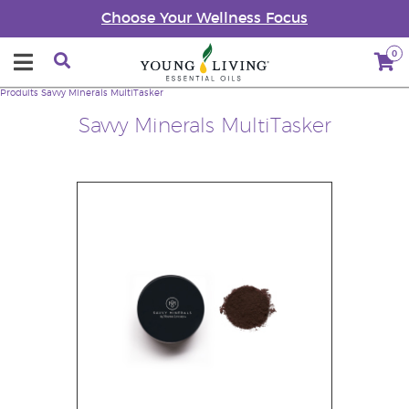
Choose Your Wellness Focus
0
Produits
Savvy Minerals MultiTasker
Savvy Minerals MultiTasker