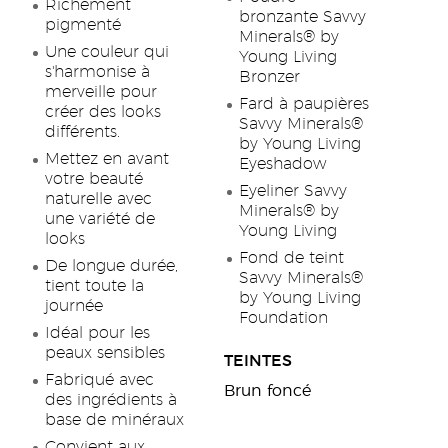
Richement
bronzante Savvy
pigmenté
Minerals® by
Une couleur qui
Young Living
s'harmonise à
Bronzer
merveille pour
Fard à paupières
créer des looks
Savvy Minerals®
différents.
by Young Living
Mettez en avant
Eyeshadow
votre beauté
Eyeliner Savvy
naturelle avec
Minerals® by
une variété de
Young Living
looks
Fond de teint
De longue durée,
Savvy Minerals®
tient toute la
by Young Living
journée
Foundation
Idéal pour les
peaux sensibles
TEINTES
Fabriqué avec
Brun foncé
des ingrédients à
base de minéraux
Convient aux