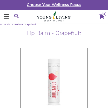
Choose Your Wellness Focus
0
Produits
Lip Balm - Grapefruit
Lip Balm - Grapefruit