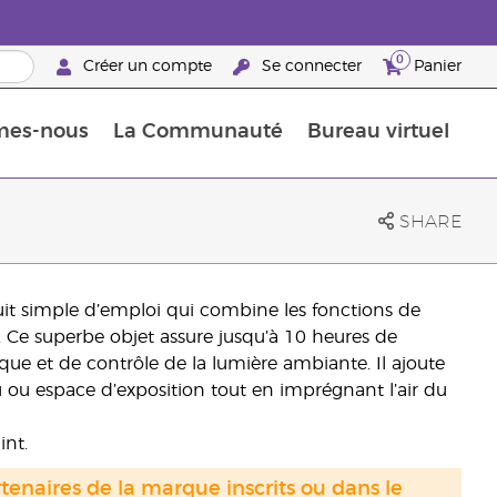
0
Créer un compte
Se connecter
Panier
mes-nous
La Communauté
Bureau virtuel
ements Guide
Promotions dans le classement
Retraites « Reconnaissance de Partenaires de la marque »
25 raisons de devenir Partenaire de la marque
Retraites « Reconn
SHARE
it simple d’emploi qui combine les fonctions de
. Ce superbe objet assure jusqu’à 10 heures de
ique et de contrôle de la lumière ambiante. Il ajoute
 ou espace d’exposition tout en imprégnant l’air du
nt.
tenaires de la marque inscrits ou dans le