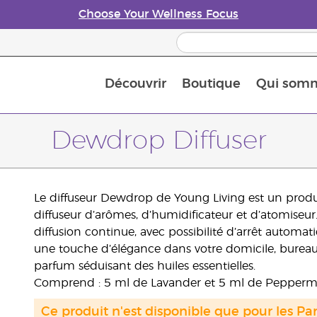
Choose Your Wellness Focus
Découvrir
Boutique
Qui som
À propos des huiles essentielles
Histoire des huiles essentielles
Guide des huiles essentielles
Petit guide sur les diffuseurs d’huile essentielle
Connaissez-vous les nutriments
The Young Living Food Suppl
Comment utiliser les huiles essentielles
Devenir Partenaire de la marque
Dewdrop Diffuser
Le diffuseur Dewdrop de Young Living est un produ
diffuseur d’arômes, d’humidificateur et d’atomiseur
diffusion continue, avec possibilité d’arrêt automat
une touche d’élégance dans votre domicile, bureau
parfum séduisant des huiles essentielles.
Comprend : 5 ml de Lavander et 5 ml de Peppermi
Ce produit n'est disponible que pour les Par