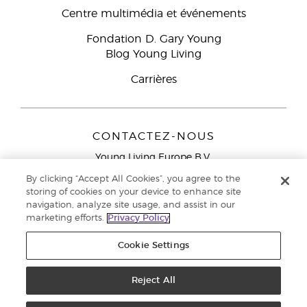
Centre multimédia et événements
Fondation D. Gary Young
Blog Young Living
Carrières
CONTACTEZ-NOUS
Young Living Europe B.V.
Peizerweg 97
By clicking “Accept All Cookies”, you agree to the
9727 AJ Groningen
storing of cookies on your device to enhance site
Netherlands
navigation, analyze site usage, and assist in our
marketing efforts.
Privacy Policy
Service réservé aux Partenaires de la marque
0800 917
791
Cookie Settings
Copyright © 2021 Young Living Essential Oils. Tous droits réservés. |
Politique de confidentialité
Reject All