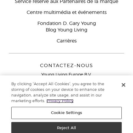
Service réservé aux Partenaires de la marque
Centre multimédia et événements
Fondation D. Gary Young
Blog Young Living
Carrières
CONTACTEZ-NOUS
Young Living Europe B.V.
Peizerweg 97
By clicking “Accept All Cookies”, you agree to the
9727 AJ Groningen
storing of cookies on your device to enhance site
Netherlands
navigation, analyze site usage, and assist in our
marketing efforts.
Privacy Policy
Service réservé aux Partenaires de la marque
0800 917
791
Cookie Settings
Copyright © 2021 Young Living Essential Oils. Tous droits réservés. |
Politique de confidentialité
Reject All