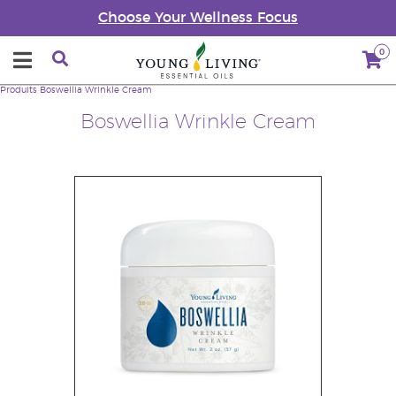
Choose Your Wellness Focus
0
Produits
Boswellia Wrinkle Cream
Boswellia Wrinkle Cream