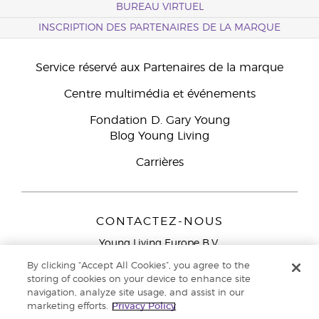
BUREAU VIRTUEL
INSCRIPTION DES PARTENAIRES DE LA MARQUE
Service réservé aux Partenaires de la marque
Centre multimédia et événements
Fondation D. Gary Young
Blog Young Living
Carrières
CONTACTEZ-NOUS
Young Living Europe B.V.
Peizerweg 97
By clicking “Accept All Cookies”, you agree to the
9727 AJ Groningen
storing of cookies on your device to enhance site
Netherlands
navigation, analyze site usage, and assist in our
marketing efforts.
Privacy Policy
Service réservé aux Partenaires de la marque
0800 917