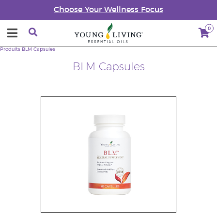
Choose Your Wellness Focus
0
Produits
BLM Capsules
BLM Capsules