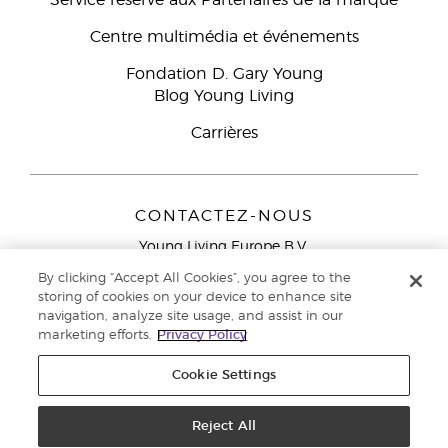
Service réservé aux Partenaires de la marque
Centre multimédia et événements
Fondation D. Gary Young
Blog Young Living
Carrières
CONTACTEZ-NOUS
Young Living Europe B.V.
Peizerweg 97
By clicking “Accept All Cookies”, you agree to the
9727 AJ Groningen
storing of cookies on your device to enhance site
Netherlands
navigation, analyze site usage, and assist in our
marketing efforts.
Privacy Policy
Service réservé aux Partenaires de la marque
0800 917
791
Cookie Settings
Copyright © 2021 Young Living Essential Oils. Tous droits réservés. |
Politique de confidentialité
Reject All