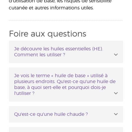
d'utilisation de base, les risques de sensibilité
cutanée et autres informations utiles.
Foire aux questions
Je découvre les huiles essentielles (HE).
Comment les utiliser ?
Chaque flacon d'huile essentielle Young
Living affiche un mode d'emploi, qui varie
Je vois le terme « huile de base » utilisé à
en fonction des pays et de leurs
plusieurs endroits. Qu'est-ce qu'une huile de
base, à quoi sert-elle et pourquoi dois-je
réglementations en la matière. Veuillez
l'utiliser ?
consulter l'étiquette du produit pour obtenir
les instructions adéquates.
Une huile de base est une huile végétale,
telle que l'huile de noix de coco ou l'huile de
Qu'est-ce qu'une huile chaude ?
pépins de raisin, qui peut être utilisée pour
Les « huiles chaudes » sont des huiles qui,
diluer l'HE. Le complexe d'huiles végétales
V-