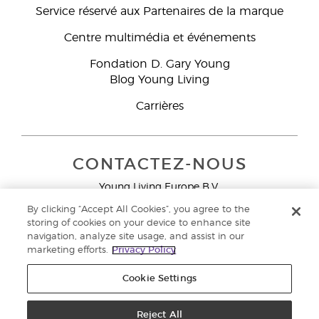
réduire les risques de sensibilité. Les produits
Service réservé aux Partenaires de la marque
de beauté YL sont formulés exprès sans
Centre multimédia et événements
agents photo-sensibles afin de réduire le
risque de réaction au soleil.
Fondation D. Gary Young
Blog Young Living
Carrières
CONTACTEZ-NOUS
Young Living Europe B.V.
Peizerweg 97
By clicking “Accept All Cookies”, you agree to the
9727 AJ Groningen
storing of cookies on your device to enhance site
Netherlands
navigation, analyze site usage, and assist in our
marketing efforts.
Privacy Policy
Service réservé aux Partenaires de la marque
0800 917
791
Cookie Settings
Copyright © 2021 Young Living Essential Oils. Tous droits réservés. |
Politique de confidentialité
Reject All