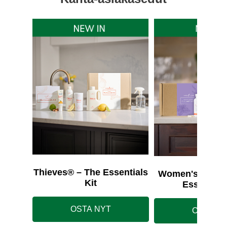
Thieves® – The Essentials
Women's Wellne
Kit
Essentials
OSTA NYT
OSTA N