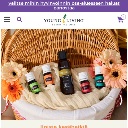
Valitse mihin hyvinvoinnin osa-alueeseen haluat
panostaa
0
Previous
Next
Iloisia kesähetkiä