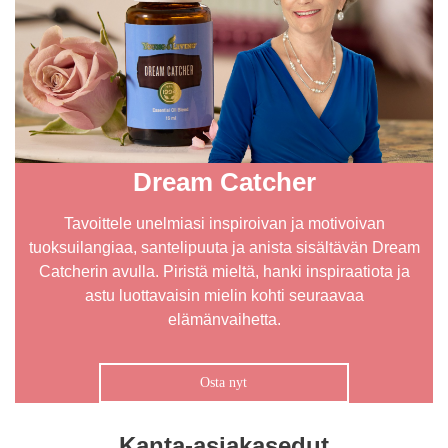
Dream Catcher
Tavoittele unelmiasi inspiroivan ja motivoivan
tuoksuilangiaa, santelipuuta ja anista sisältävän Dream
Catcherin avulla. Piristä mieltä, hanki inspiraatiota ja
astu luottavaisin mielin kohti seuraavaa
elämänvaihetta.
Osta nyt
Kanta-asiakasedut