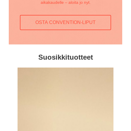
aikakaudelle – aloita jo nyt.
OSTA CONVENTION-LIPUT
Suosikkituotteet