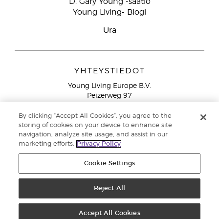
D. Gary Young -säätiö
Young Living- Blogi
Ura
YHTEYSTIEDOT
Young Living Europe B.V.
Peizerweg 97
9727 AJ Groningen
Netherlands
By clicking “Accept All Cookies”, you agree to the
storing of cookies on your device to enhance site
Ilmainen yhteydenotto lankanumeroista Suomesta
0800
navigation, analyze site usage, and assist in our
913 239
marketing efforts.
Privacy Policy
Email: asiakaspalvelu@youngliving.com
Cookie Settings
Tekijänoikeus © 2021 Young Living Essential Oils. Kaikki oikeudet
pidätetään. |
Yksityisyydensuoja
Reject All
Accept All Cookies