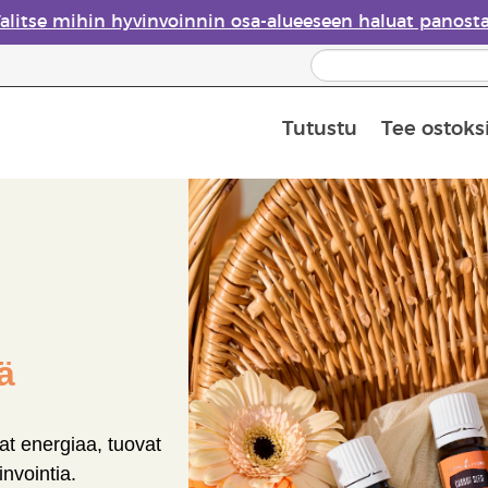
alitse mihin hyvinvoinnin osa-alueeseen haluat panost
Tutustu
Tee ostoks
Eteeristen öljyjen turvallisuus
Viimeinen mahdollisuus: 50 % alen
ä
vat energiaa, tuovat
invointia.