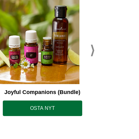
Young L
Joyful Companions (Bundle)
OSTA NYT