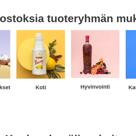
 ostoksia tuoteryhmän mu
Hyvinvointi
kset
Koti
Ka