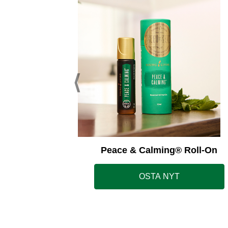
ss Away®
Peace & Calming® Roll-On
OSTA NYT