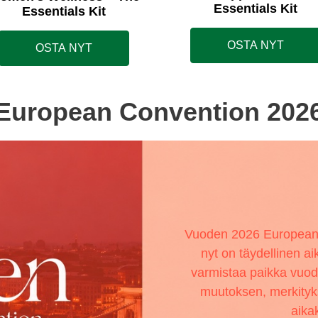
Essentials Kit
Essentials Kit
OSTA NYT
OSTA NYT
European Convention 202
Vuoden 2026 European 
nyt on täydellinen ai
varmistaa paikka vuo
muutoksen, merkityks
aikak