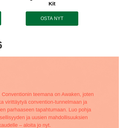
Kit
OSTA NYT
6
Conventionin teemana on Awaken, joten
ka virittäytyä convention-tunnelmaan ja
den parhaaseen tapahtumaan. Luo pohja
ellisyyden ja uusien mahdollisuuksien
audelle – aloita jo nyt.