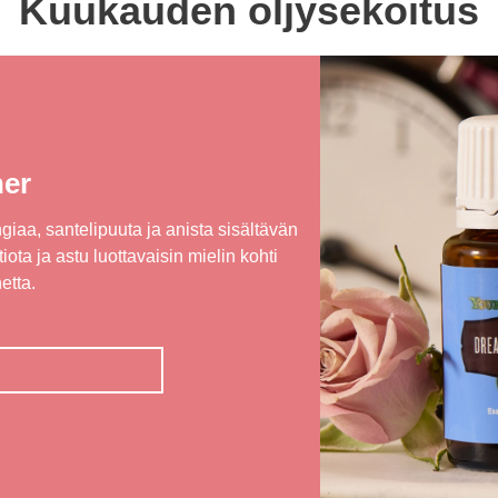
Kuukauden öljysekoitus
er
giaa, santelipuuta ja anista sisältävän
iota ja astu luottavaisin mielin kohti
etta.