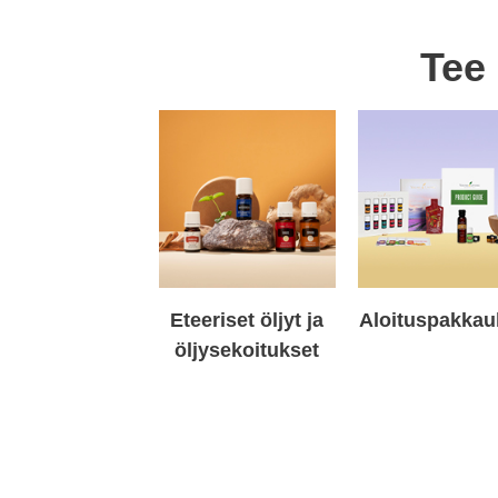
Tee
Eteeriset öljyt ja
Aloituspakkau
öljysekoitukset