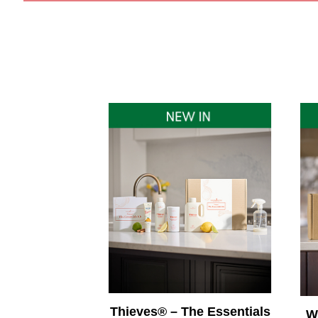
Thieves® – The Essentials
W