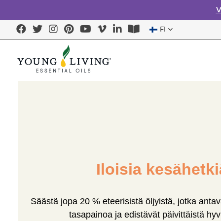
V
FI
Iloisia kesähetki
Säästä jopa 20 % eteerisistä öljyistä, jotka anta
tasapainoa ja edistävät päivittäistä hyv