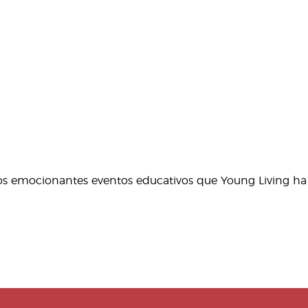
los emocionantes eventos educativos que Young Living ha
ara trabajar con artesanos expertos de Uganda que