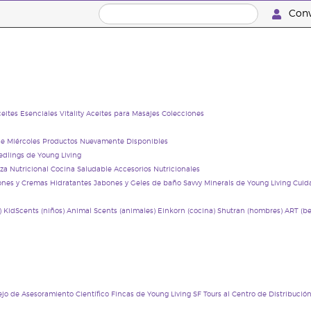
Conv
eites Esenciales Vitality
Aceites para Masajes
Colecciones
Rank Recognition Gifts
e Miércoles
Productos Nuevamente Disponibles
edlings de Young Living
za Nutricional
Cocina Saludable
Accesorios Nutricionales
Gifts
ones y Cremas Hidratantes
Jabones y Geles de baño
Savvy Minerals de Young Living
Cuid
)
KidScents (niños)
Animal Scents (animales)
Einkorn (cocina)
Shutran (hombres)
ART (be
jo de Asesoramiento Científico
Fincas de Young Living
SF Tours al Centro de Distribució