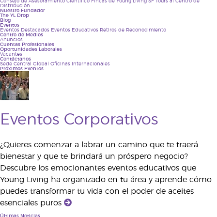
Consejo de Asesoramiento Científico
Fincas de Young Living
SF Tours al Centro de
Distribución
venta directa
Nuestro Fundador
The YL Drop
Blog
con funciones
Eventos
Eventos Destacados
Eventos Educativos
Retiros de Reconocimiento
que incluyen
Centro de Medios
Anuncios
Cuentas Profesionales
Oportunidades Laborales
Vacantes
Contáctanos
Sede Central Global
Oficinas Internacionales
Próximos Eventos
mercadotecnia, administración de canales de
ventas, IT, gestión de proyectos y administración
de la marca. Desde que se unió al equipo de
Operaciones de Ventas Globales de Young Living
Eventos Corporativos
en 2017, ha liderado una de las campañas de
ventas más grandes registradas en la historia de
la compañía. Sus años recientes en Young Living
¿Quieres comenzar a labrar un camino que te traerá
los ha pasado en el mercado de Asia-Pacífico,
bienestar y que te brindará un próspero negocio?
donde ha brindado su liderazgo y supervisión
Descubre los emocionantes eventos educativos que
estratégica a los equipos de la región y ha jugado
Young Living ha organizado en tu área y aprende cómo
un papel clave en el crecimiento de los
puedes transformar tu vida con el poder de aceites
mercados de Young Living en Asia. Franco vive
esenciales puros
por el estilo de liderazgo auténtico y centrado en
Últimas Noticias