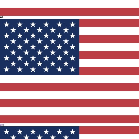
País, Hong
Kong y Macao
es
Abbie posee
una
combinación
perfecta de
experiencia en
educación
para el
bienestar y
marketing para
eventos. Creció
en Young Living, una talentosa líder con un
peculiar don para la empatía. Habiéndose unido
a Young Living en Hong Kong a los inicios de la
compañía en 2014, Abbie desempeñó un papel
en
fundamental en el establecimiento de una base
sólida para el éxito por la que Young Living Hong