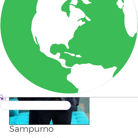
Ksatrio
Yudho
YL
0
Sampurno