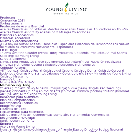
Productos
Convention 2021
Spring Launch
Productos de Aceite Esencial
Aceites Esenciales Individuales
Mezclas de Aceites Esenciales
Aplicadores en Roll-On
Company
About Young Living
Equipo Regional
Aceites Esenciales Vitality
Aceites para Masajes
Colecciones
Difusores & Accesorios
Difusores
Accesorios
Equipo Regional
Nuevos & Recomendados
¿Qué hay de nuevo?
Aceites Esenciales Especiales
Colección de Temporada
Los Nuevos
de Miércoles
Productos Nuevamente Disponibles
En el Hogar
Thieves
Over the Counter (Venta Libre)
Productos KidScents
Productos Animal Scents
Seedlings de Young Living
Salud & Bienestar
Ningxia Red
Productos Slique
Suplementos Multivitamínicos
Nutrición Focalizada
Franco
Limpieza Nutricional
Cocina Saludable
Accesorios Nutricionales
Cuidado Personal
Silva
ART (belleza)
Cuidado Facial
Cuidado del Cabello
Cuidado Dental
Cuidado Corporal
Lociones y Cremas Hidratantes
Jabones y Geles de baño
Savvy Minerals de Young Living
Cuidado Masculino
Nature's Ultra
Gerente de
Muscle Rub
Oils
Roll-On
Marcas Young Living
Thieves (limpieza)
Savvy Minerals (maquillaje)
Slique (peso)
Ningxia Red
Seedlings
País, Filipinas
(bebés)
KidScents (niños)
Animal Scents (animales)
Einkorn (cocina)
Shutran (hombres)
ART (belleza)
Mirah
Ropa Young Living
Beneficios para Miembros
Plan de Compensación
Franco trae
Recompensas Esenciales
Bridge to Gold
Historias de Éxito
consigo sus
Herramientas para Miembros
Kits de Inicio
Kits de Recompensas Esenciales
Herramientas Comerciales
más de 11
Reconocimiento Global
Rank Recognition Gifts
Empresa
años de
Acerca de Young Living
Nuestra Misión
Como Cuidamos Nuestro Planeta
Equipo Directivo
Equipo Regional
experiencia en