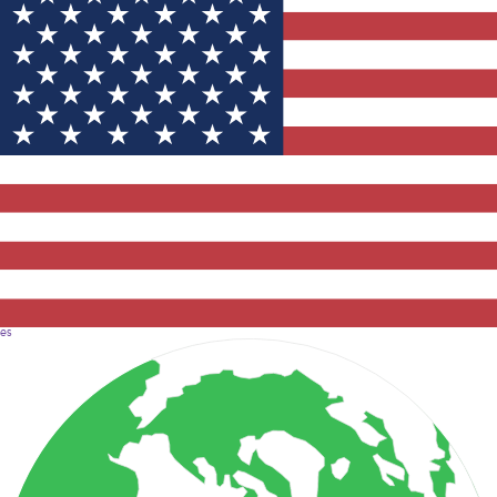
Kong & Macao se destaca. Más recientemente,
Abbie pasó los últimos años siendo pionera del
primer equipo de liderazgo regional que
supervisó los esfuerzos de mercadotecnia y
eventos en toda la región APAC. Abbie ahora
retoma el tiempo y enfoque en Hong Kong con
una experiencia más aguda y perspectivas más
extensas para llevar al mercado a nuevas alturas.
Cuando no está trabajando en crear hogares
saludables y un mundo más sano, Abbie disfruta
de la naturaleza al lado de su esposo y su hija.
es
Valor®, Grounding™ y Northern Light Black
Spruce son sus productos favoritos de Young
Living, los cuales la mantienen en balance.