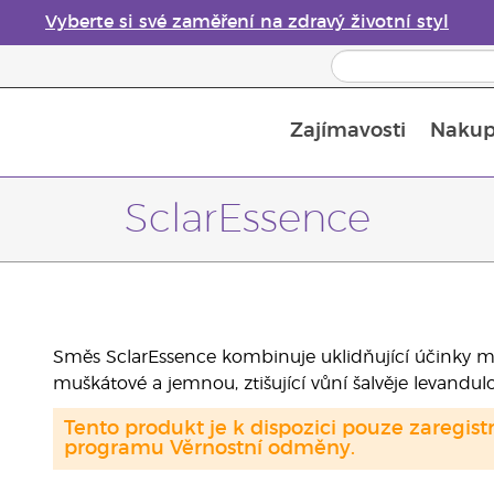
Vyberte si své zaměření na zdravý životní styl
Zajímavosti
Nakup
Bezpečnost esenciálních olejů
Průvodce difuzéry esenciálních olejů
Poslední šance: 50% sleva na péči o pleť
SclarEssence
Směs SclarEssence kombinuje uklidňující účinky má
muškátové a jemnou, ztišující vůní šalvěje levandulol
Tento produkt je k dispozici pouze zaregi
programu Věrnostní odměny.