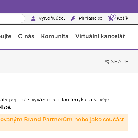
0
Vytvořit účet
Přihlaste se
Košík
ujte
O nás
Komunita
Virtuální kancelář
Průvodce doplňky stravy Young Living
Jak používat esenciální oleje
SHARE
ty peprné s vyváženou silou fenyklu a šalvěje
isté.
strovaným Brand Partnerům nebo jako součást