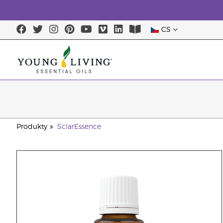
CS
Produkty
SclarEssence