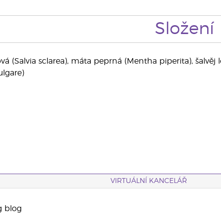
Složení
á (Salvia sclarea), máta peprná (Mentha piperita), šalvěj le
lgare)
VIRTUÁLNÍ KANCELÁŘ
g blog