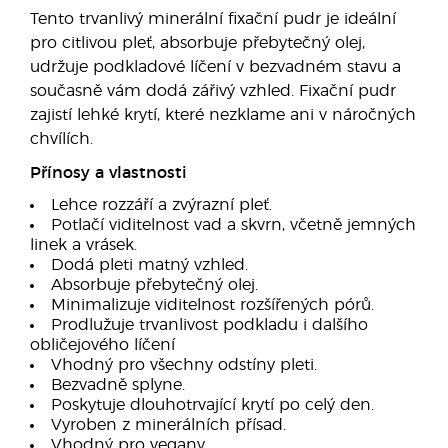
Tento trvanlivý minerální fixační pudr je ideální
pro citlivou pleť, absorbuje přebytečný olej,
udržuje podkladové líčení v bezvadném stavu a
současně vám dodá zářivý vzhled. Fixační pudr
zajistí lehké krytí, které nezklame ani v náročných
chvílích.
Přínosy a vlastnosti
Lehce rozzáří a zvýrazní pleť.
Potlačí viditelnost vad a skvrn, včetně jemných
linek a vrásek.
Dodá pleti matný vzhled.
Absorbuje přebytečný olej.
Minimalizuje viditelnost rozšířených pórů.
Prodlužuje trvanlivost podkladu i dalšího
obličejového líčení
Vhodný pro všechny odstíny pleti.
Bezvadně splyne.
Poskytuje dlouhotrvající krytí po celý den.
Vyroben z minerálních přísad.
Vhodný pro vegany.