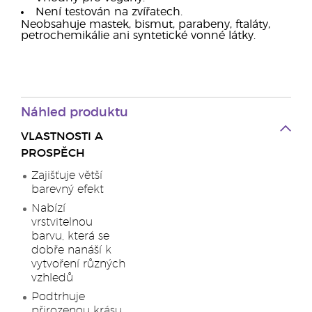
Není testován na zvířatech.
Neobsahuje mastek, bismut, parabeny, ftaláty,
petrochemikálie ani syntetické vonné látky.
Náhled produktu
VLASTNOSTI A
PROSPĚCH
Zajišťuje větší
barevný efekt
Nabízí
vrstvitelnou
barvu, která se
dobře nanáší k
vytvoření různých
vzhledů
Podtrhuje
přirozenou krásu