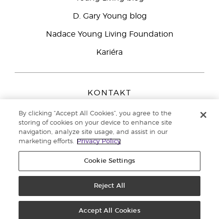
D. Gary Young blog
Nadace Young Living Foundation
Kariéra
KONTAKT
Young Living Europe B.V.
By clicking “Accept All Cookies”, you agree to the
Peizerweg 97
storing of cookies on your device to enhance site
9727 AJ Groningen
navigation, analyze site usage, and assist in our
Netherlands
marketing efforts.
Privacy Policy
Zákaznická podpora
800 144 066
Cookie Settings
Copyright © 2021 Young Living Essential Oils. All rights reserved. |
Zásady
ochrany osobních údajů
Reject All
Accept All Cookies