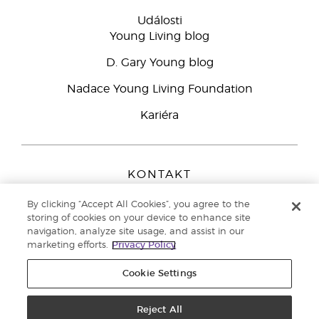
Události
Young Living blog
D. Gary Young blog
Nadace Young Living Foundation
Kariéra
KONTAKT
Young Living Europe B.V.
By clicking “Accept All Cookies”, you agree to the
Peizerweg 97
storing of cookies on your device to enhance site
9727 AJ Groningen
navigation, analyze site usage, and assist in our
Netherlands
marketing efforts.
Privacy Policy
Zákaznická podpora
800 144 066
Cookie Settings
Copyright © 2021 Young Living Essential Oils. All rights reserved. |
Zásady
ochrany osobních údajů
Reject All