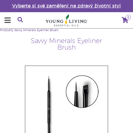
Vyberte si své zaměření na zdravý životní styl
0
Produkty
Savvy Minerals Eyeliner Brush
Savvy Minerals Eyeliner
Brush