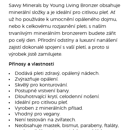
Savvy Minerals by Young Living Bronzer obsahuje
minerální složky a je ideální pro citlivou pleť. Ať
už ho používáte k umocnění opáleného dojmu,
nebo k celkovému rozjasnění pleti, s naším
trvanlivým minerálním bronzerem budete zářit
po celý den. Přírodní odstíny a luxusní nanášení
zajistí dokonalé spojení s vaší pletí, a proto si
výrobek jistě zamilujete.
Přínosy a vlastnosti
Dodává pleti zdravý, opálený nádech.
Zvýrazňuje opálení.
Skvělý pro konturování.
Postupné vrstvení barvy.
Dlouhotrvající krytí, celodenní nošení.
Ideální pro citlivou pleť.
Vyroben z minerálních přísad.
Vhodný pro vegany.
Není testován na zvířatech.
Neobsahuje mastek, bismut, parabeny, ftaláty,