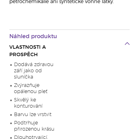
petrochemikálie ani syntetické vonné látky.
Náhled produktu
VLASTNOSTI A
PROSPĚCH
Dodává zdravou
září jako od
sluníčka
Zvýrazňuje
opálenou pleť
Skvělý ke
konturování
Barvu lze vrstvit
Podtrhuje
přirozenou krásu
Dlouhotrvající,