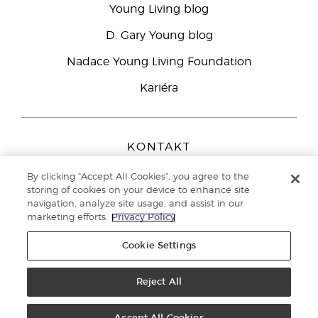
Young Living blog
D. Gary Young blog
Nadace Young Living Foundation
Kariéra
KONTAKT
Young Living Europe B.V.
By clicking “Accept All Cookies”, you agree to the
Peizerweg 97
storing of cookies on your device to enhance site
9727 AJ Groningen
navigation, analyze site usage, and assist in our
Netherlands
marketing efforts.
Privacy Policy
Zákaznická podpora
800 144 066
Cookie Settings
Copyright © 2021 Young Living Essential Oils. All rights reserved. |
Zásady
ochrany osobních údajů
Reject All