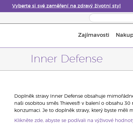
Vyberte si své zaměření na zdravý životní styl
Zajímavosti
Nakup
Bezpečnost esenciálních olejů
Průvodce difuzéry esenciálních olejů
Poslední šance: 50% sleva na péči o pleť
Inner Defense
Doplněk stravy Inner Defense obsahuje mimořádné es
naši osobitou směs Thieves® v balení o obsahu 30
konzumaci. Je to doplněk stravy, který byste měli m
Klikněte zde, abyste se podívali na výživové hodnot