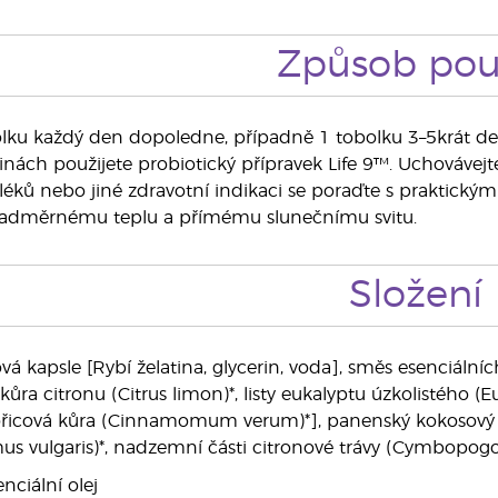
Způsob použ
olku každý den dopoledne, případně 1 tobolku 3–5krát de
nách použijete probiotický přípravek Life 9™. Uchovávejt
í léků nebo jiné zdravotní indikaci se poraďte s praktick
nadměrnému teplu a přímému slunečnímu svitu.
Složení
vá kapsle [Rybí želatina, glycerin, voda], směs esenciáln
ůra citronu (Citrus limon)*, listy eukalyptu úzkolistého (
 skořicová kůra (Cinnamomum verum)*], panenský kokosový 
s vulgaris)*, nadzemní části citronové trávy (Cymbopogo
nciální olej