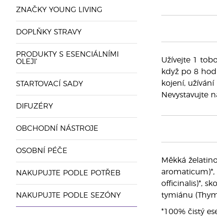
ZNAČKY YOUNG LIVING
DOPLŇKY STRAVY
PRODUKTY S ESENCIÁLNÍMI
Užívejte 1 tob
OLEJI'
když po 8 hodi
kojení, užíván
STARTOVACÍ SADY
Nevystavujte 
DIFUZÉRY
OBCHODNÍ NÁSTROJE
OSOBNÍ PÉČE
Měkká želatino
aromaticum)*, k
NAKUPUJTE PODLE POTŘEB
officinalis)*,
tymiánu (Thymu
NAKUPUJTE PODLE SEZÓNY
*100% čistý ese