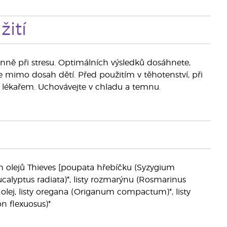
ití
nně při stresu. Optimálních výsledků dosáhnete,
e mimo dosah dětí. Před použitím v těhotenství, při
ým lékařem. Uchovávejte v chladu a temnu.
ích olejů Thieves [poupata hřebíčku (Syzygium
Eucalyptus radiata)*, listy rozmarýnu (Rosmarinus
olej, listy oregana (Origanum compactum)*, listy
n flexuosus)*