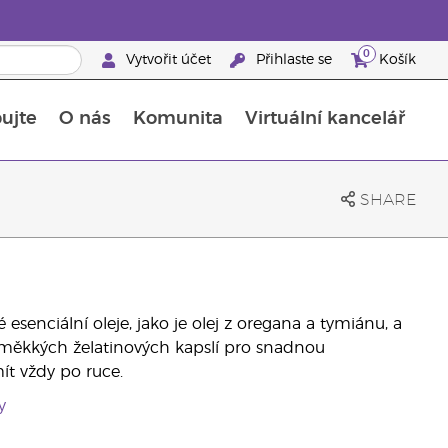
0
Vytvořit účet
Přihlaste se
Košík
ujte
O nás
Komunita
Virtuální kancelář
Průvodce doplňky stravy Young Living
Jak používat esenciální oleje
SHARE
enciální oleje, jako je olej z oregana a tymiánu, a
 měkkých želatinových kapslí pro snadnou
ít vždy po ruce.
y