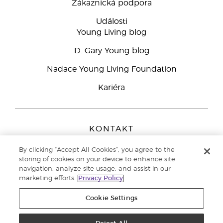
Zákaznická podpora
Události
Young Living blog
D. Gary Young blog
Nadace Young Living Foundation
Kariéra
KONTAKT
Young Living Europe B.V.
By clicking “Accept All Cookies”, you agree to the
Peizerweg 97
storing of cookies on your device to enhance site
9727 AJ Groningen
navigation, analyze site usage, and assist in our
Netherlands
marketing efforts.
Privacy Policy
Zákaznická podpora
800 144 066
Cookie Settings
Copyright © 2021 Young Living Essential Oils. All rights reserved. |
Zásady