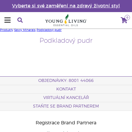
Vyberte si své zaměření na zdravý životní styl
0
Produkty
Savvy Minerals
Podkladový pudr
Podkladový pudr
OBJEDNÁVKY: 8001 44066
KONTAKT
VIRTUÁLNÍ KANCELÁŘ
STAŇTE SE BRAND PARTNEREM
Registrace Brand Partnera