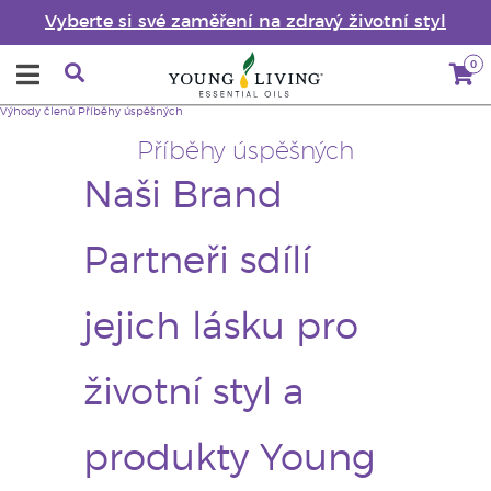
Vyberte si své zaměření na zdravý životní styl
0
Výhody členů
Příběhy úspěšných
Příběhy úspěšných
Naši Brand
Partneři sdílí
jejich lásku pro
životní styl a
produkty Young