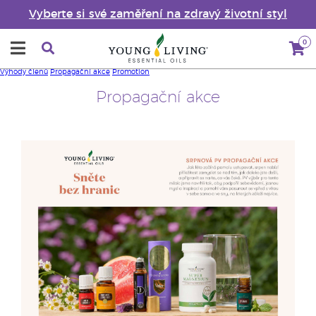
Vyberte si své zaměření na zdravý životní styl
0
Výhody členů
Propagační akce
Promotion
Propagační akce