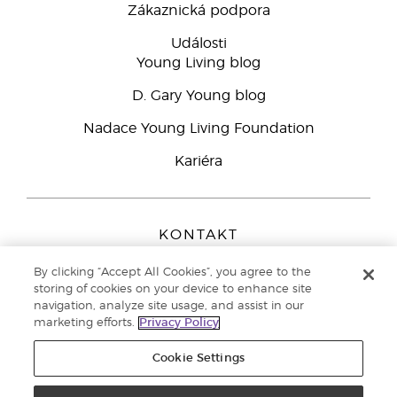
Zákaznická podpora
Události
Young Living blog
D. Gary Young blog
Nadace Young Living Foundation
Kariéra
KONTAKT
Young Living Europe B.V.
By clicking “Accept All Cookies”, you agree to the
Peizerweg 97
storing of cookies on your device to enhance site
9727 AJ Groningen
navigation, analyze site usage, and assist in our
Netherlands
marketing efforts.
Privacy Policy
Zákaznická podpora
800 144 066
Cookie Settings
Copyright © 2021 Young Living Essential Oils. All rights reserved. |
Zásady