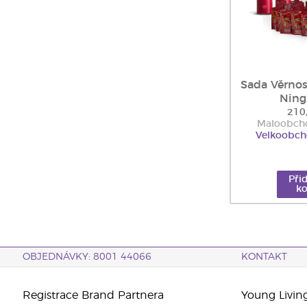
Sada Věrno
Ning
210
Maloobcho
Velkoobch
Při
ko
OBJEDNÁVKY: 8001 44066
KONTAKT
Registrace Brand Partnera
Young Livin