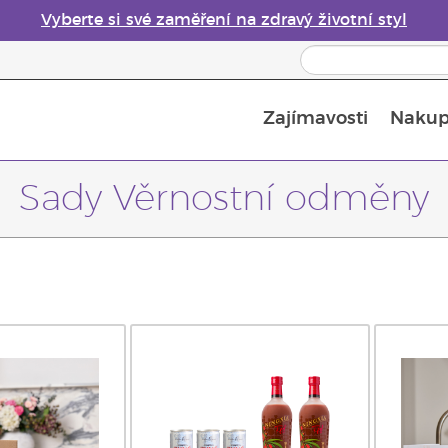
Vyberte si své zaměření na zdravý životní styl
Zajímavosti
Nakup
Bezpečnost esenciálních olejů
Průvodce difuzéry esenciálních olejů
Poslední šance: 50% sleva na péči o pleť
Sady Věrnostní odměny