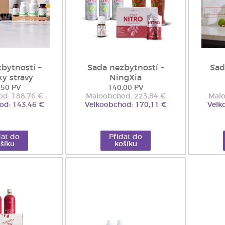
bytností –
Sada nezbytností –
Sad
y stravy
NingXia
,50 PV
140,00 PV
d: 188,76 €
Maloobchod: 223,84 €
Malo
od: 143,46 €
Velkoobchod: 170,11 €
Velk
dat do
Přidat do
šíku
košíku