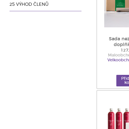
25 VÝHOD ČLENŮ
Sada nez
doplňk
127
Maloobcho
Velkoobch
Při
ko