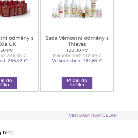
stní odměny s
Sada Věrnostní odměny s
Xia UK
Thieves
,50 PV
133,00 PV
d: 336,08 €
Maloobchod: 212,69 €
od: 255,42 €
Velkoobchod: 161,64 €
dat do
Přidat do
šíku
košíku
VIRTUÁLNÍ KANCELÁŘ
g blog