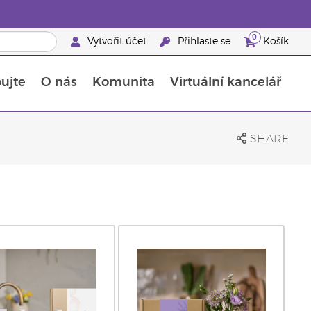
0
Vytvořit účet
Přihlaste se
Košík
ujte
O nás
Komunita
Virtuální kancelář
Průvodce doplňky stravy Young Living
Jak používat esenciální oleje
SHARE