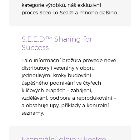
kategorie výrobků, náš exkluzivní
proces Seed to Seal
®
a mnoho dalšího.
S.E.E.D.™ Sharing for
Success
Tato informační brožura provede nové
distributory i veterány v oboru
jednotlivými kroky budování
úspěšného podnikání ve čtyřech
klíčových etapách – zahájení,
vzdělávání, podpora a reprodukování –
a obsahuje tipy, příklady a kontrolní
seznamy.
Esenciální oleje v kostce