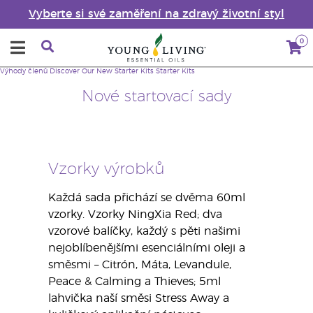
Vyberte si své zaměření na zdravý životní styl
0
Výhody členů
Discover Our New Starter Kits
Starter Kits
Nové startovací sady
Vzorky výrobků
Každá sada přichází se dvěma 60ml
vzorky. Vzorky NingXia Red; dva
vzorové balíčky, každý s pěti našimi
nejoblíbenějšími esenciálními oleji a
směsmi – Citrón, Máta, Levandule,
Peace & Calming a Thieves; 5ml
lahvička naší směsi Stress Away a