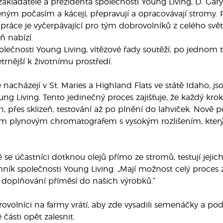
kladatele a prezidenta společnosti Young Living, D. Ga
eným počasím a kácejí, přepravují a opracovávají stromy. P
práce je vyčerpávající pro tým dobrovolníků z celého světa, 
eň nabízí.
ečnosti Young Living, vítězové řady soutěží, po jednom taha
etrnější k životnímu prostředí.
e nacházejí v St. Maries a Highland Flats ve státě Idaho, 
ng Living. Tento jedinečný proces zajišťuje, že každý krok
, přes sklizeň, testování až po plnění do lahviček. Nově p
 plynovým chromatografem s vysokým rozlišením, který u
se účastníci dotknou olejů přímo ze stromů, testují jejich k
ník společnosti Young Living. „Mají možnost celý proces 
 o doplňování příměsí do našich výrobků.“
rovolníci na farmy vrátí, aby zde vysadili semenáčky a pod
 části opět zalesnit.