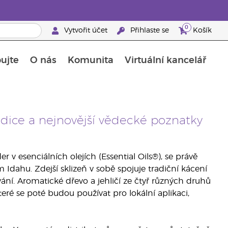
0
Vytvořit účet
Přihlaste se
Košík
ujte
O nás
Komunita
Virtuální kancelář
Průvodce doplňky stravy Young Living
Jak používat esenciální oleje
radice a nejnovější vědecké poznatky
r v esenciálních olejích (Essential Oils®), se právě
Idahu. Zdejší sklizeň v sobě spojuje tradiční kácení
ání. Aromatické dřevo a jehličí ze čtyř různých druhů
které se poté budou používat pro lokální aplikaci,