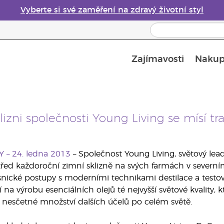
Vyberte si své zaměření na zdravý životní styl
Zajímavosti
Nakup
Bezpečnost esenciálních olejů
Průvodce difuzéry esenciálních olejů
Poslední šance: 50% sleva na péči o pleť
lizni společnosti Young Living se mísí t
Y – 24. ledna 2013
– Společnost Young Living, světový leade
řed každoroční zimní sklizně na svých farmách v severním 
esnické postupy s moderními technikami destilace a testov
í na výrobu esenciálních olejů té nejvyšší světové kvality, 
 nesčetné množství dalších účelů po celém světě.