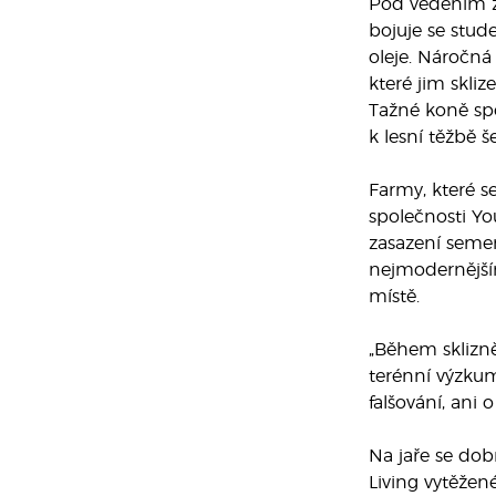
Pod vedením za
bojuje se stud
oleje. Náročná 
které jim skliz
Tažné koně spol
k lesní těžbě š
Farmy, které s
společnosti You
zasazení semen
nejmodernějším
místě.
„Během sklizně 
terénní výzkum
falšování, ani
Na jaře se dob
Living vytěžené