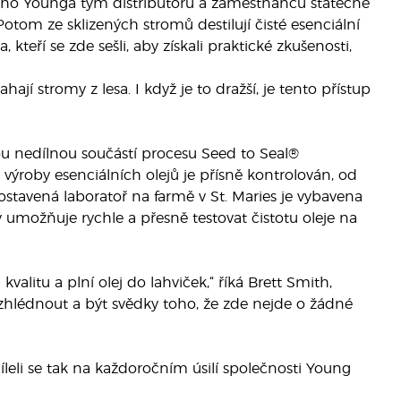
ryho Younga tým distributorů a zaměstnanců statečně
otom ze sklizených stromů destilují čisté esenciální
kteří se zde sešli, aby získali praktické zkušenosti,
jí stromy z lesa. I když je to dražší, je tento přístup
jsou nedílnou součástí procesu Seed to Seal®
 výroby esenciálních olejů je přísně kontrolován, od
ostavená laboratoř na farmě v St. Maries je vybavena
možňuje rychle a přesně testovat čistotu oleje na
valitu a plní olej do lahviček,“ říká Brett Smith,
zhlédnout a být svědky toho, že zde nejde o žádné
íleli se tak na každoročním úsilí společnosti Young