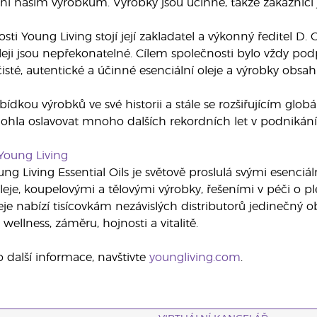
ní našim výrobkům. Výrobky jsou účinné, takže zákazníci je
sti Young Living stojí její zakladatel a výkonný ředitel D.
leji jsou nepřekonatelné. Cílem společnosti bylo vždy po
sté, autentické a účinné esenciální oleje a výrobky obsahuj
abídkou výrobků ve své historii a stále se rozšiřujícím gl
ohla oslavovat mnoho dalších rekordních let v podnikání
Young Living
ng Living Essential Oils je světově proslulá svými esenciál
leje, koupelovými a tělovými výrobky, řešeními v péči o p
e nabízí tisícovkám nezávislých distributorů jedinečný o
wellness, záměru, hojnosti a vitalitě.
o další informace, navštivte
youngliving.com
.