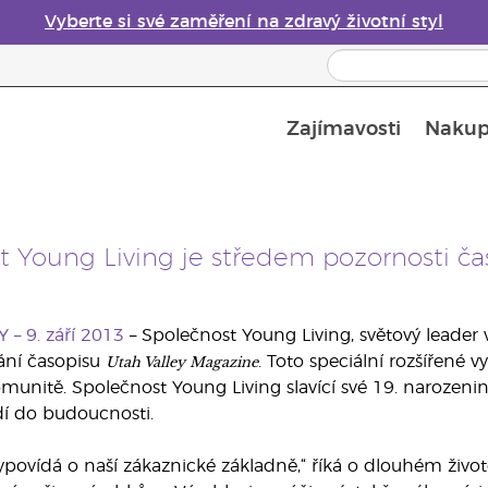
Vyberte si své zaměření na zdravý životní styl
Zajímavosti
Nakup
Bezpečnost esenciálních olejů
Průvodce difuzéry esenciálních olejů
Poslední šance: 50% sleva na péči o pleť
t Young Living je středem pozornosti ča
 – 9. září 2013
– Společnost Young Living, světový leader v 
Utah Valley Magazine
ání časopisu
. Toto speciální rozšířené 
unitě. Společnost Young Living slavící své 19. narozeniny 
í do budoucnosti.
ypovídá o naší zákaznické základně,“ říká o dlouhém životě