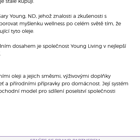
 stále kupují.“
 Gary Young, ND, jehož znalosti a zkušenosti s
dporovat myšlenku wellness po celém světě tím, že
ící tyto oleje.
obálním dosahem je společnost Young Living v nejlepší
.
ními oleji a jejich směsmi, výživovými doplňky
leť a přírodními přípravky pro domácnost. Její systém
bchodní model pro sdílení poselství společnosti