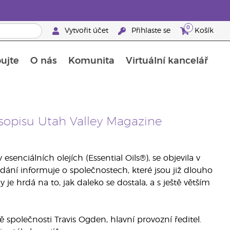
0
Vytvořit účet
Přihlaste se
Košík
ujte
O nás
Komunita
Virtuální kancelář
Průvodce doplňky stravy Young Living
Jak používat esenciální oleje
sopisu Utah Valley Magazine
esenciálních olejích (Essential Oils®), se objevila v
vydání informuje o společnostech, které jsou již dlouho
je hrdá na to, jak daleko se dostala, a s ještě větším
 společnosti Travis Ogden, hlavní provozní ředitel.