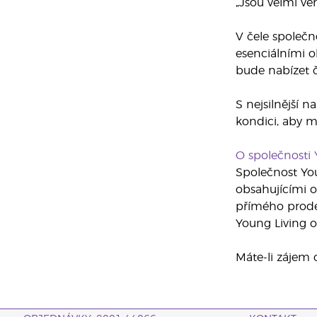
„Jsou velmi věr
V čele společno
esenciálními o
bude nabízet či
S nejsilnější n
kondici, aby m
O společnosti 
Společnost You
obsahujícími o
přímého prodej
Young Living o 
Máte-li zájem 