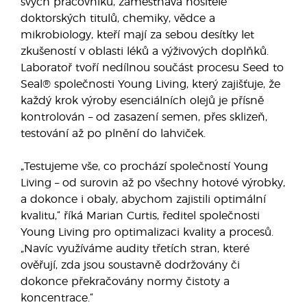
svých pracovníků, zaměstnává nositele
doktorských titulů, chemiky, vědce a
mikrobiology, kteří mají za sebou desítky let
zkušeností v oblasti léků a výživových doplňků.
Laboratoř tvoří nedílnou součást procesu Seed to
Seal® společnosti Young Living, který zajišťuje, že
každý krok výroby esenciálních olejů je přísně
kontrolován – od zasazení semen, přes sklizeň,
testování až po plnění do lahviček.
„Testujeme vše, co prochází společností Young
Living – od surovin až po všechny hotové výrobky,
a dokonce i obaly, abychom zajistili optimální
kvalitu,“ říká Marian Curtis, ředitel společnosti
Young Living pro optimalizaci kvality a procesů.
„Navíc využíváme audity třetích stran, které
ověřují, zda jsou soustavně dodržovány či
dokonce překračovány normy čistoty a
koncentrace.“