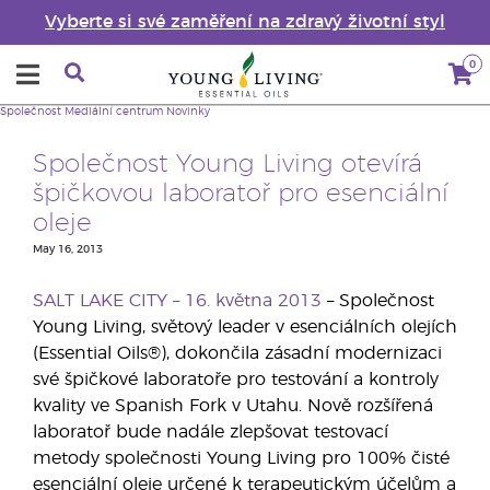
Vyberte si své zaměření na zdravý životní styl
0
Společnost
Mediální centrum
Novinky
Společnost Young Living otevírá
špičkovou laboratoř pro esenciální
oleje
May 16, 2013
SALT LAKE CITY – 16. května 2013
– Společnost
Young Living, světový leader v esenciálních olejích
(Essential Oils®), dokončila zásadní modernizaci
své špičkové laboratoře pro testování a kontroly
kvality ve Spanish Fork v Utahu. Nově rozšířená
laboratoř bude nadále zlepšovat testovací
metody společnosti Young Living pro 100% čisté
esenciální oleje určené k terapeutickým účelům a