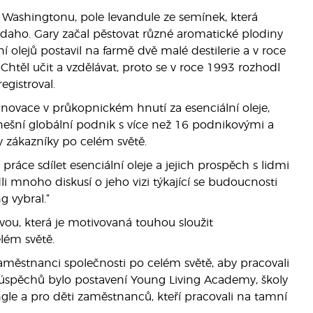
 Washingtonu, pole levandule ze semínek, která
s, Idaho. Gary začal pěstovat různé aromatické plodiny
ní olejů postavil na farmě dvě malé destilerie a v roce
Chtěl učit a vzdělávat, proto se v roce 1993 rozhodl
egistroval.
novace v průkopnickém hnutí za esenciální oleje,
dnešní globální podnik s více než 16 podnikovými a
y zákazníky po celém světě.
ráce sdílet esenciální oleje a jejich prospěch s lidmi
li mnoho diskusí o jeho vizi týkající se budoucnosti
g vybral.“
ou, která je motivovaná touhou sloužit
lém světě.
aměstnanci společnosti po celém světě, aby pracovali
úspěchů bylo postavení Young Living Academy, školy
gle a pro děti zaměstnanců, kteří pracovali na tamní