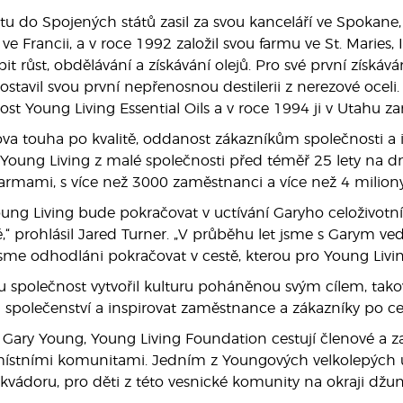
u do Spojených států zasil za svou kanceláří ve Spokane,
l ve Francii, a v roce 1992 založil svou farmu ve St. Marie
t růst, obdělávání a získávání olejů. Pro své první získává
tavil svou první nepřenosnou destilerii z nerezové oceli. 
ost Young Living Essential Oils a v roce 1994 ji v Utahu zar
va touha po kvalitě, oddanost zákazníkům společnosti a i
a Young Living z malé společnosti před téměř 25 lety na 
armami, s více než 3000 zaměstnanci a více než 4 milion
ung Living bude pokračovat v uctívání Garyho celoživotní p
,“ prohlásil Jared Turner. „V průběhu let jsme s Garym ved
jsme odhodláni pokračovat v cestě, kterou pro Young Livin
 společnost vytvořil kulturu poháněnou svým cílem, takov
společenství a inspirovat zaměstnance a zákazníky po ce
 Gary Young, Young Living Foundation cestují členové a z
 místními komunitami. Jedním z Youngových velkolepých 
vádoru, pro děti z této vesnické komunity na okraji džun