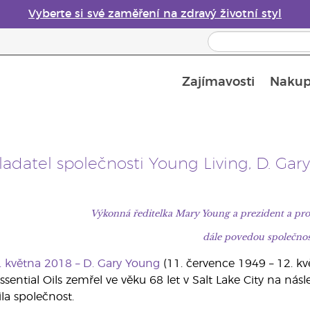
Vyberte si své zaměření na zdravý životní styl
Zajímavosti
Nakup
Bezpečnost esenciálních olejů
Průvodce difuzéry esenciálních olejů
Poslední šance: 50% sleva na péči o pleť
adatel společnosti Young Living, D. Gar
Výkonná ředitelka Mary Young a prezident a pro
dále povedou společnos
4. května 2018 – D. Gary Young
(11. července 1949 – 12. kv
ssential Oils zemřel ve věku 68 let v Salt Lake City na n
la společnost.