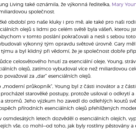
ng Living také oznámila, že výkonná ředitelka,
Mary You
iliardovou společnost.
ěžké období pro naše kluky i pro mě, ale také pro naši rod
iálních olejů s lidmi po celém světě byla vášeň, kterou j
Abychom v tomto poslání pokračovali a nesli s sebou toto
vybudovali výkonný tým opravdu světové úrovně. Gary mě
ýmu a byl klidný při vědomí, že je společnost dobře připra
ce celosvětového hnutí za esenciální oleje, Young, strá
ciálních olejů, zatímco vybudoval více než miliardovou c
 co považoval za „dar“ esenciálních olejů.
 „moderní průkopník“, Young byl z části inovátor a z část
 procházel starověké postupy, protože usiloval o odkrytí a 
in a stromů. Jeho výzkum ho zavedl do odlehlých koutů svě
ospěch přírodních esenciálních olejů přehlížených modern
v osmdesátých letech dozvěděl o esenciálních olejích, vypra
lejích vše, co mohl—od toho, jak byly rostliny pěstovány 