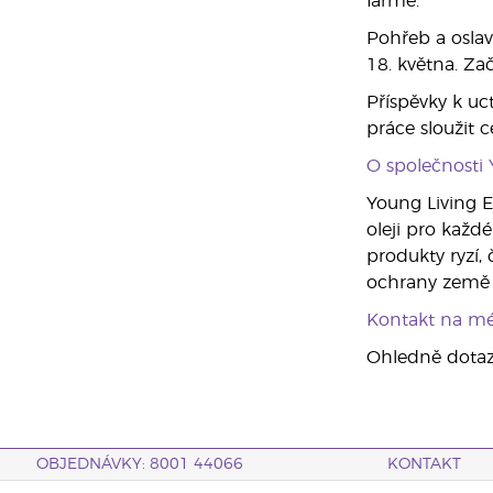
farmě.
Pohřeb a oslav
18. května. Za
Příspěvky k uc
práce sloužit 
O společnosti 
Young Living E
oleji pro každé
produkty ryzí, 
ochrany země a
Kontakt na mé
Ohledně dotazů
OBJEDNÁVKY: 8001 44066
KONTAKT