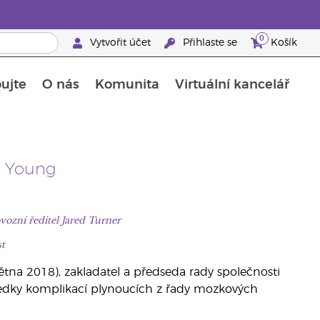
0
Vytvořit účet
Přihlaste se
Košík
ujte
O nás
Komunita
Virtuální kancelář
Průvodce doplňky stravy Young Living
Jak používat esenciální oleje
y Young
vozní ředitel Jared Turner
t
ětna 2018), zakladatel a předseda rady společnosti
ásledky komplikací plynoucích z řady mozkových