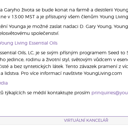
a Garyho života se bude konat na farmě a destilerii Youn
čne v 13:00 MST a je přístupný všem členům Young Living 
tění Younga je možné zaslat nadaci D. Gary Young, Young
celosvětovému společenství.
Young Living Essential Oils
ssential Oils, LC, je se svým přísným programem Seed to S
ho jedince, rodinu a životní styl, světovým vůdcem v esenci
čisté a bez syntetických látek. Tento závazek pramení z ví
 lidstva. Pro více informací navštivte YoungLiving.com
dia
 týkajících se médií kontaktujte prosím
prinquiries@you
VIRTUÁLNÍ KANCELÁŘ