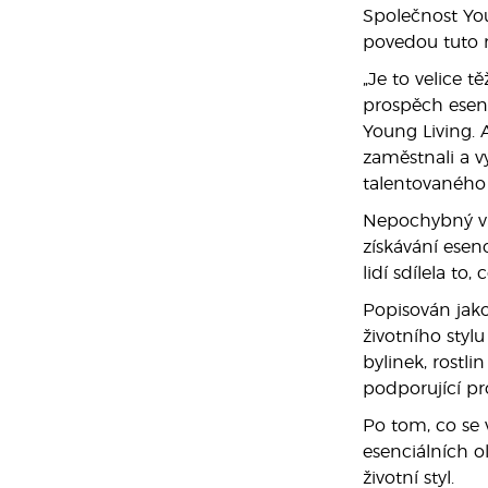
Společnost You
povedou tuto m
„Je to velice t
prospěch esenc
Young Living. 
zaměstnali a 
talentovaného t
Nepochybný vůd
získávání esen
lidí sdílela to,
Popisován jako
životního stylu
bylinek, rostl
podporující pr
Po tom, co se 
esenciálních o
životní styl.