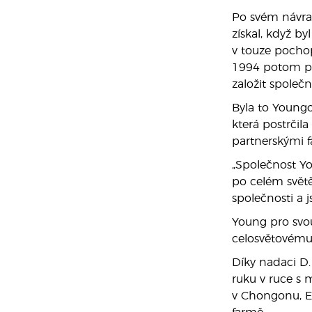
Po svém návrat
získal, když by
v touze pochopi
1994 potom pos
založit společn
Byla to Youngo
která postrčil
partnerskými f
„Společnost Yo
po celém světě
společnosti a 
Young pro svou
celosvětovému 
Díky nadaci D.
ruku v ruce s
v Chongonu, Ek