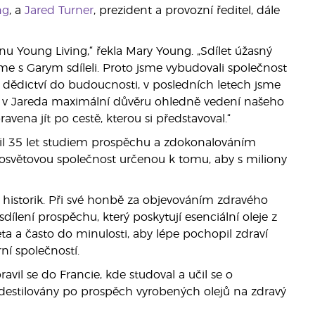
ng
, a
Jared Turner
, prezident a provozní ředitel, dále
inu Young Living,“ řekla Mary Young. „Sdílet úžasný
sme s Garym sdíleli. Proto jsme vybudovali společnost
 dědictví do budoucnosti, v posledních letech jsme
l v Jareda maximální důvěru ohledně vedení našeho
vena jít po cestě, kterou si představoval.“
vil 35 let studiem prospěchu a zdokonalováním
elosvětovou společnost určenou k tomu, aby s miliony
i historik. Při své honbě za objevováním zdravého
sdílení prospěchu, který poskytují esenciální oleje z
ta a často do minulosti, aby lépe pochopil zdraví
í společností.
vil se do Francie, kde studoval a učil se o
a destilovány po prospěch vyrobených olejů na zdravý