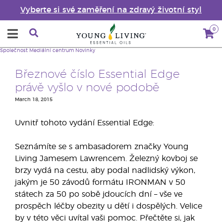
Vyberte si své zaměření na zdravý životní styl
0
Společnost
Mediální centrum
Novinky
Březnové číslo Essential Edge
právě vyšlo v nové podobě
March 18, 2015
Uvnitř tohoto vydání Essential Edge:
Seznámíte se s ambasadorem značky Young
Living Jamesem Lawrencem. Železný kovboj se
brzy vydá na cestu, aby podal nadlidský výkon,
jakým je 50 závodů formátu IRONMAN v 50
státech za 50 po sobě jdoucích dní – vše ve
prospěch léčby obezity u dětí i dospělých. Velice
by v této věci uvítal vaši pomoc. Přečtěte si, jak