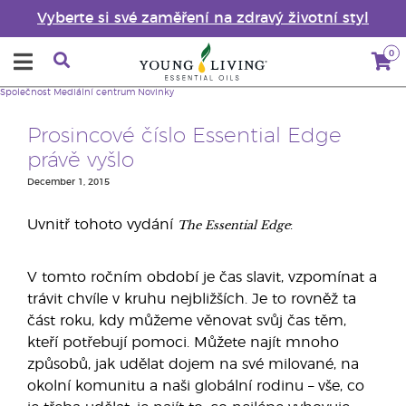
Vyberte si své zaměření na zdravý životní styl
0
Společnost
Mediální centrum
Novinky
Prosincové číslo Essential Edge
právě vyšlo
December 1, 2015
The Essential Edge
Uvnitř tohoto vydání
:
V tomto ročním období je čas slavit, vzpomínat a
trávit chvíle v kruhu nejbližších. Je to rovněž ta
část roku, kdy můžeme věnovat svůj čas těm,
kteří potřebují pomoci. Můžete najít mnoho
způsobů, jak udělat dojem na své milované, na
okolní komunitu a naši globální rodinu – vše, co