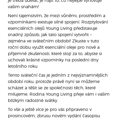
je třeba udělat, je najít to, co nejlépe vyhovuje
vašim snahám!
Není tajemstvím, že mezi vůněmi, prostředím a
vzpomínkami existuje silné spojení. Rozptylování
esenciálních olejů Young Living představuje
snadný způsob, jak tato spojení vytvořit –
zejména ve svátečním období! Zkuste v tuto
roční dobu využít esenciální oleje pro nové a
příjemné zkušenosti, které stojí za to, abyste si
uchovali krásné vzpomínky na poslední dny
letošního roku.
Tento sváteční čas je jedním z nejvýznamnějších
období roku, protože právě nyní se můžeme
scházet a těšit se ze společnosti těch, které
milujeme. Rodina Young Living přeje vám i vašim
blízkým radostné svátky.
To vše a ještě více je pro vás připraveno v
prosincovém, zbrusu novém vydání časopisu