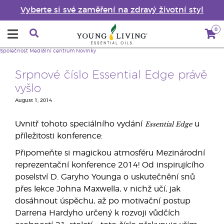
Vyberte si své zaměření na zdravý životní styl
0
Společnost
Mediální centrum
Novinky
Srpnové číslo Essential Edge právě
vyšlo
August 1, 2014
Essential Edge
Uvnitř tohoto speciálního vydání
u
příležitosti konference:
Připomeňte si magickou atmosféru Mezinárodní
reprezentační konference 2014! Od inspirujícího
poselství D. Garyho Younga o uskutečnění snů
přes lekce Johna Maxwella, v nichž učí, jak
dosáhnout úspěchu, až po motivační postup
Darrena Hardyho určený k rozvoji vůdčích