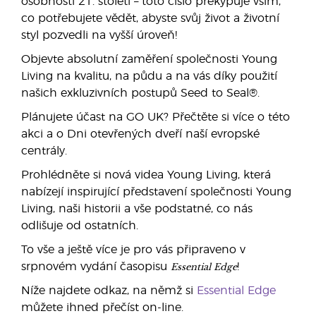
osobností 21. století – toto číslo překypuje vším,
co potřebujete vědět, abyste svůj život a životní
styl pozvedli na vyšší úroveň!
Objevte absolutní zaměření společnosti Young
Living na kvalitu, na půdu a na vás díky použití
našich exkluzivních postupů Seed to Seal®.
Plánujete účast na GO UK? Přečtěte si více o této
akci a o Dni otevřených dveří naší evropské
centrály.
Prohlédněte si nová videa Young Living, která
nabízejí inspirující představení společnosti Young
Living, naši historii a vše podstatné, co nás
odlišuje od ostatních.
To vše a ještě více je pro vás připraveno v
Essential Edge
srpnovém vydání časopisu
!
Níže najdete odkaz, na němž si
Essential Edge
můžete ihned přečíst on-line.