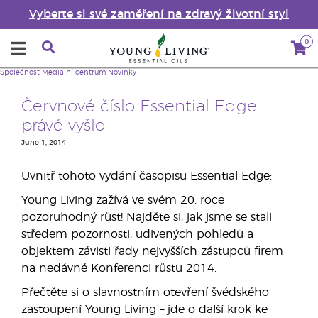
Vyberte si své zaměření na zdravý životní styl
0
Společnost
Mediální centrum
Novinky
Červnové číslo Essential Edge
právě vyšlo
June 1, 2014
Uvnitř tohoto vydání časopisu Essential Edge:
Young Living zažívá ve svém 20. roce
pozoruhodný růst! Najděte si, jak jsme se stali
středem pozornosti, udivených pohledů a
objektem závisti řady nejvyšších zástupců firem
na nedávné Konferenci růstu 2014.
Přečtěte si o slavnostním otevření švédského
zastoupení Young Living – jde o další krok ke