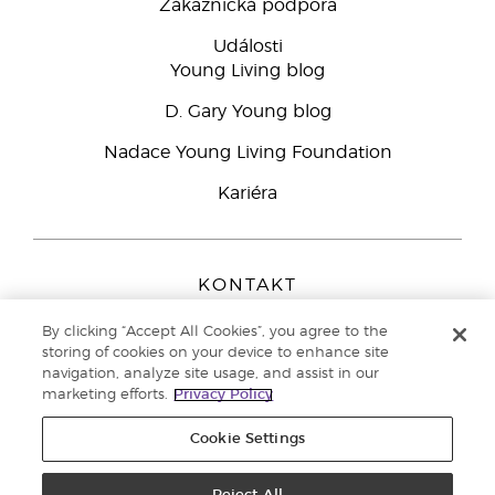
Zákaznická podpora
Události
Young Living blog
D. Gary Young blog
Nadace Young Living Foundation
Kariéra
KONTAKT
Young Living Europe B.V.
By clicking “Accept All Cookies”, you agree to the
Peizerweg 97
storing of cookies on your device to enhance site
9727 AJ Groningen
navigation, analyze site usage, and assist in our
Netherlands
marketing efforts.
Privacy Policy
Zákaznická podpora
800 144 066
Cookie Settings
Copyright © 2021 Young Living Essential Oils. All rights reserved. |
Zásady