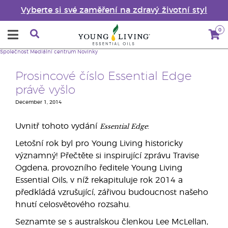
Vyberte si své zaměření na zdravý životní styl
0
Společnost
Mediální centrum
Novinky
Prosincové číslo Essential Edge
právě vyšlo
December 1, 2014
Essential Edge
Uvnitř tohoto vydání
:
Letošní rok byl pro Young Living historicky
významný! Přečtěte si inspirující zprávu Travise
Ogdena, provozního ředitele Young Living
Essential Oils, v níž rekapituluje rok 2014 a
předkládá vzrušující, zářivou budoucnost našeho
hnutí celosvětového rozsahu.
Seznamte se s australskou členkou Lee McLellan,