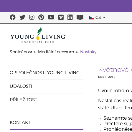
CS
Poslední šance: 50% sleva na péči o pleť
Společnost
Mediální centrum
Novinky
Květnové č
O SPOLEČNOSTI YOUNG LIVING
May 1, 2014
UDÁLOSTI
Uvnitř tohoto 
PŘÍLEŽITOST
Nastal čas real
státě Utah. Ten
Seznamte se
KONTAKT
Přečtěte si, 
Prohlédněte 