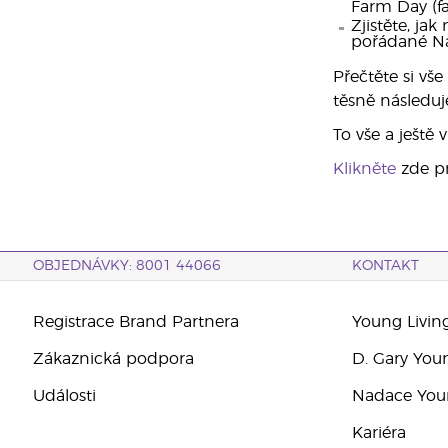
Farm Day (f
Zjistěte, j
pořádané Na
Přečtěte si vš
těsně následuje
To vše a ještě
Klikněte
zde pr
OBJEDNÁVKY: 8001 44066
KONTAKT
Registrace Brand Partnera
Young Livin
Zákaznická podpora
D. Gary You
Události
Nadace Youn
Kariéra