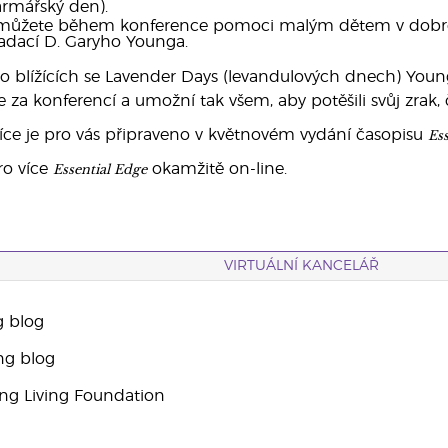
armářský den).
ak můžete během konference pomoci malým dětem v dobroč
dací D. Garyho Younga.
e o blížících se Lavender Days (levandulových dnech) Young
 za konferencí a umožní tak všem, aby potěšili svůj zrak, č
Ess
 více je pro vás připraveno v květnovém vydání časopisu
Essential Edge
o více
okamžitě on-line.
VIRTUÁLNÍ KANCELÁŘ
g blog
ng blog
g Living Foundation