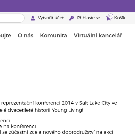
0
Vytvořit účet
Přihlaste se
Košík
ujte
O nás
Komunita
Virtuální kancelář
Průvodce doplňky stravy Young Living
Jak používat esenciální oleje
í reprezentační konferenci 2014 v Salt Lake City ve
lé dvacetileté historii Young Living!
enci.
te na konferenci.
ří se zúčastní zcela nového dobrodružství na akci