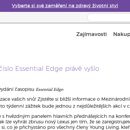
Vyberte si své zaměření na zdravý životní styl
Zajímavosti
Nakup
Bezpečnost esenciálních olejů
Průvodce difuzéry esenciálních olejů
íslo Essential Edge právě vyšlo
Essential Edge
vydání časopisu
:
izace vašich snů! Zjistěte si bližší informace o Mezinárodn
to týdenní zážitek bude jednou z nejdůležitějších akcí v ce
 s hvězdným panelem hlavních přednášejících na konfer
jak lze vyhrát zbrusu nový Lexus jen tím, že se zaregistruje
si, co je přichystáno pro všechny členy Young Living, kte