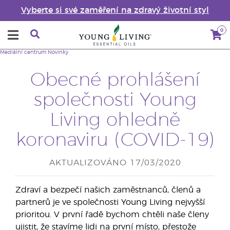
Vyberte si své zaměření na zdravý životní styl
0
Mediální centrum
Novinky
Obecné prohlášení
společnosti Young
Living ohledně
koronaviru (COVID-19)
AKTUALIZOVÁNO 17/03/2020
Zdraví a bezpečí našich zaměstnanců, členů a
partnerů je ve společnosti Young Living nejvyšší
prioritou. V první řadě bychom chtěli naše členy
ujistit, že stavíme lidi na první místo, přestože