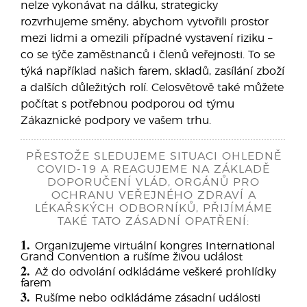
nelze vykonávat na dálku, strategicky
rozvrhujeme směny, abychom vytvořili prostor
mezi lidmi a omezili případné vystavení riziku –
co se týče zaměstnanců i členů veřejnosti. To se
týká například našich farem, skladů, zasílání zboží
a dalších důležitých rolí. Celosvětově také můžete
počítat s potřebnou podporou od týmu
Zákaznické podpory ve vašem trhu.
PŘESTOŽE SLEDUJEME SITUACI OHLEDNĚ
COVID-19 A REAGUJEME NA ZÁKLADĚ
DOPORUČENÍ VLÁD, ORGÁNŮ PRO
OCHRANU VEŘEJNÉHO ZDRAVÍ A
LÉKAŘSKÝCH ODBORNÍKŮ, PŘIJÍMÁME
TAKÉ TATO ZÁSADNÍ OPATŘENÍ:
1.
Organizujeme virtuální kongres International
Grand Convention a rušíme živou událost
2.
Až do odvolání odkládáme veškeré prohlídky
farem
3.
Rušíme nebo odkládáme zásadní události