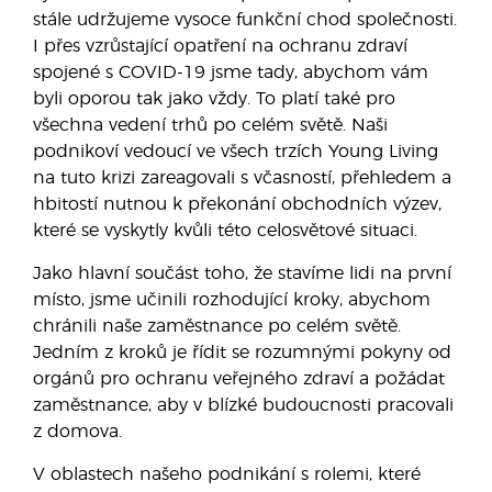
stále udržujeme vysoce funkční chod společnosti.
I přes vzrůstající opatření na ochranu zdraví
spojené s COVID-19 jsme tady, abychom vám
byli oporou tak jako vždy. To platí také pro
všechna vedení trhů po celém světě. Naši
podnikoví vedoucí ve všech trzích Young Living
na tuto krizi zareagovali s včasností, přehledem a
hbitostí nutnou k překonání obchodních výzev,
které se vyskytly kvůli této celosvětové situaci.
Jako hlavní součást toho, že stavíme lidi na první
místo, jsme učinili rozhodující kroky, abychom
chránili naše zaměstnance po celém světě.
Jedním z kroků je řídit se rozumnými pokyny od
orgánů pro ochranu veřejného zdraví a požádat
zaměstnance, aby v blízké budoucnosti pracovali
z domova.
V oblastech našeho podnikání s rolemi, které