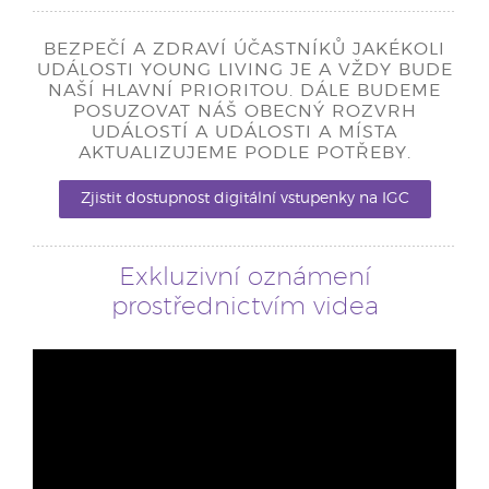
BEZPEČÍ A ZDRAVÍ ÚČASTNÍKŮ JAKÉKOLI
UDÁLOSTI YOUNG LIVING JE A VŽDY BUDE
NAŠÍ HLAVNÍ PRIORITOU. DÁLE BUDEME
POSUZOVAT NÁŠ OBECNÝ ROZVRH
UDÁLOSTÍ A UDÁLOSTI A MÍSTA
AKTUALIZUJEME PODLE POTŘEBY.
Zjistit dostupnost digitální vstupenky na IGC
Exkluzivní oznámení
prostřednictvím videa