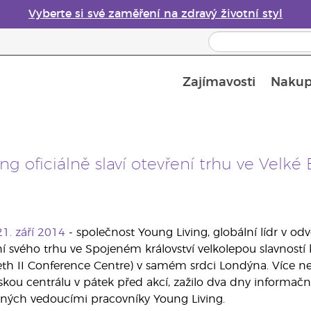
Vyberte si své zaměření na zdravý životní styl
Zajímavosti
Nakup
Bezpečnost esenciálních olejů
Průvodce difuzéry esenciálních olejů
Poslední šance: 50% sleva na péči o pleť
ng oficiálně slaví otevření trhu ve Velké
21. září 2014
- společnost Young Living, globální lídr v odv
ení svého trhu ve Spojeném království velkolepou slavnost
th II Conference Centre) v samém srdci Londýna. Více než 
pskou centrálu v pátek před akcí, zažilo dva dny informač
ných vedoucími pracovníky Young Living.