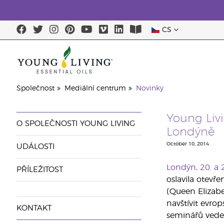
CS
Společnost
Mediální centrum
Novinky
Young Livi
O SPOLEČNOSTI YOUNG LIVING
Londýně
October 10, 2014
UDÁLOSTI
Londýn, 20. a 
PŘÍLEŽITOST
oslavila otevř
(Queen Elizabe
navštívit evro
KONTAKT
seminářů vede