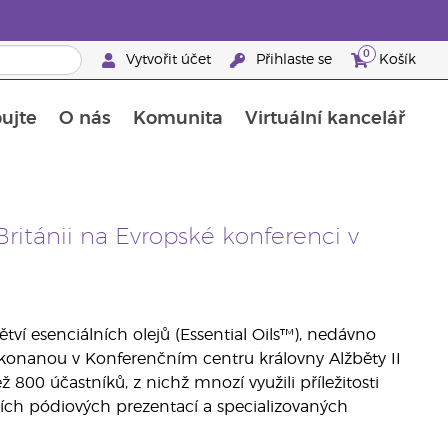
0
Vytvořit účet
Přihlaste se
Košík
ujte
O nás
Komunita
Virtuální kancelář
Průvodce doplňky stravy Young Living
Jak používat esenciální oleje
 Británii na Evropské konferenci v
ětví esenciálních olejů (Essential Oils™), nedávno
í konanou v Konferenčním centru královny Alžběty II
800 účastníků, z nichž mnozí využili příležitosti
ních pódiových prezentací a specializovaných