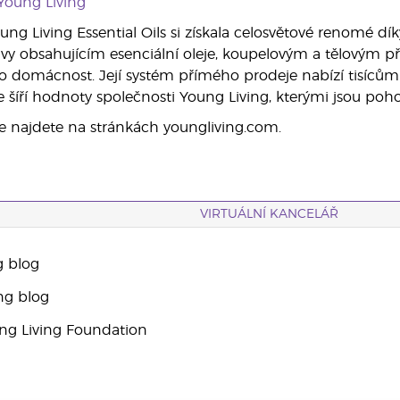
Young Living
ung Living Essential Oils si získala celosvětové renomé d
vy obsahujícím esenciální oleje, koupelovým a tělovým 
 domácnost. Její systém přímého prodeje nabízí tisícům
 šíří hodnoty společnosti Young Living, kterými jsou pohod
e najdete na stránkách youngliving.com.
VIRTUÁLNÍ KANCELÁŘ
g blog
ng blog
g Living Foundation