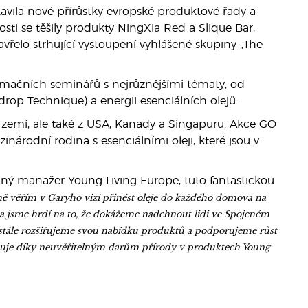
avila nové přírůstky evropské produktové řady a
ti se těšily produkty NingXia Red a Slique Bar,
avřelo strhující vystoupení vyhlášené skupiny „The
rmačních seminářů s nejrůznějšími tématy, od
rop Technique) a energii esenciálních olejů.
 zemí, ale také z USA, Kanady a Singapuru. Akce GO
árodní rodina s esenciálními oleji, které jsou v
ný manažer Young Living Europe, tuto fantastickou
ě věřím v Garyho vizi přinést oleje do každého domova na
y a jsme hrdí na to, že dokážeme nadchnout lidi ve Spojeném
ustále rozšiřujeme svou nabídku produktů a podporujeme růst
alitňuje díky neuvěřitelným darům přírody v produktech Young