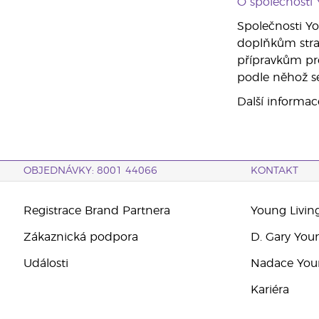
O společnosti 
Společnosti Yo
doplňkům stra
přípravkům pro
podle něhož se
Další informac
OBJEDNÁVKY: 8001 44066
KONTAKT
Registrace Brand Partnera
Young Livin
Zákaznická podpora
D. Gary You
Události
Nadace Youn
Kariéra