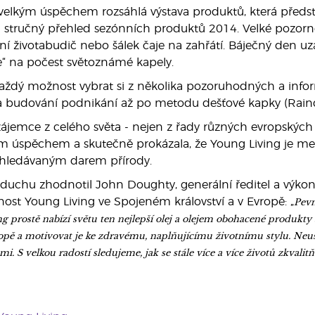
velkým úspěchem rozsáhlá výstava produktů, která předst
 stručný přehled sezónních produktů 2014. Velké pozornos
nní životabudič nebo šálek čaje na zahřátí. Báječný den uz
le“ na počest světoznámé kapely.
aždý možnost vybrat si z několika pozoruhodných a info
í a budování podnikání až po metodu dešťové kapky (Raind
zájemce z celého světa - nejen z řady různých evropských
m úspěchem a skutečně prokázala, že Young Living je mezin
yhledávaným darem přírody.
duchu zhodnotil John Doughty, generální ředitel a výkon
Pevn
ost Young Living ve Spojeném království a v Evropě: „
ng prostě nabízí světu ten nejlepší olej a olejem obohacené produkt
vropě a motivovat je ke zdravému, naplňujícímu životnímu stylu. Ne
mi. S velkou radostí sledujeme, jak se stále více a více životů zkv