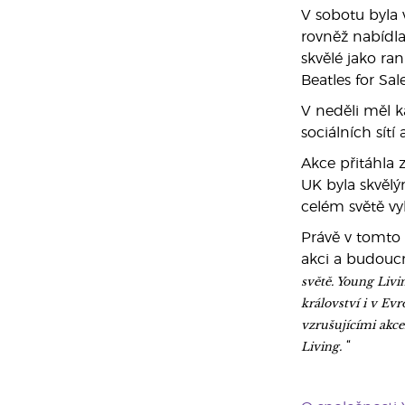
V sobotu byla 
rovněž nabídla
skvělé jako ra
Beatles for Sa
V neděli měl k
sociálních sít
Akce přitáhla 
UK byla skvělý
celém světě v
Právě v tomto 
akci a budoucn
světě. Young Livi
království i v E
vzrušujícími akce
Living.
“