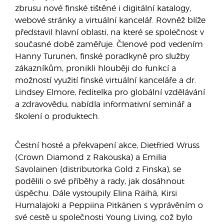
zbrusu nové finské tištěné i digitální katalogy,
webové stránky a virtuální kancelář. Rovněž blíže
představil hlavní oblasti, na které se společnost v
současné době zaměřuje. Členové pod vedením
Hanny Turunen, finské poradkyně pro služby
zákazníkům, pronikli hlouběji do funkcí a
možností využití finské virtuální kanceláře a dr.
Lindsey Elmore, ředitelka pro globální vzdělávání
a zdravovědu, nabídla informativní seminář a
školení o produktech.
Čestní hosté a překvapení akce, Dietfried Wruss
(Crown Diamond z Rakouska) a Emilia
Savolainen (distributorka Gold z Finska), se
podělili o své příběhy a rady, jak dosáhnout
úspěchu. Dále vystoupily Elina Räihä, Kirsi
Humalajoki a Peppiina Pitkänen s vyprávěním o
své cestě u společnosti Young Living, což bylo