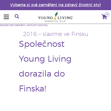
Vyberte si své zaměření na zdravý životní styl
0
Společnost
Mediální centrum
Novinky
2016 – slavíme ve Finsku
Společnost
Young Living
dorazila do
Finska!