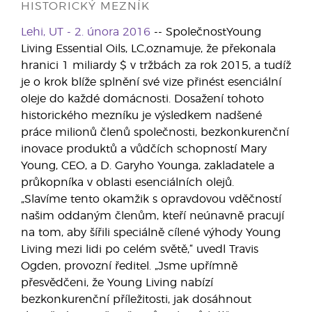
HISTORICKÝ MEZNÍK
Lehi, UT - 2. února 2016
-- SpolečnostYoung
Living Essential Oils, LC,oznamuje, že překonala
hranici 1 miliardy $ v tržbách za rok 2015, a tudíž
je o krok blíže splnění své vize přinést esenciální
oleje do každé domácnosti. Dosažení tohoto
historického mezníku je výsledkem nadšené
práce milionů členů společnosti, bezkonkurenční
inovace produktů a vůdčích schopností Mary
Young, CEO, a D. Garyho Younga, zakladatele a
průkopníka v oblasti esenciálních olejů.
„Slavíme tento okamžik s opravdovou vděčností
našim oddaným členům, kteří neúnavně pracují
na tom, aby šířili speciálně cílené výhody Young
Living mezi lidi po celém světě,“ uvedl Travis
Ogden, provozní ředitel. „Jsme upřímně
přesvědčeni, že Young Living nabízí
bezkonkurenční příležitosti, jak dosáhnout