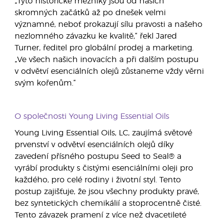
„Tyto historické mezníky jsou od našich
skromných začátků až po dnešek velmi
významné, neboť prokazují sílu pravosti a našeho
nezlomného závazku ke kvalitě,“ řekl Jared
Turner, ředitel pro globální prodej a marketing.
„Ve všech našich inovacích a při dalším postupu
v odvětví esenciálních olejů zůstaneme vždy věrni
svým kořenům.“
O společnosti Young Living Essential Oils
Young Living Essential Oils, LC, zaujímá světové
prvenství v odvětví esenciálních olejů díky
zavedení přísného postupu Seed to Seal® a
vyrábí produkty s čistými esenciálními oleji pro
každého, pro celé rodiny i životní styl. Tento
postup zajišťuje, že jsou všechny produkty pravé,
bez syntetických chemikálií a stoprocentně čisté.
Tento závazek pramení z více než dvacetileté