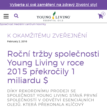
Vyberte si své zaměření na zdravý životní styl
0
Společnost
Mediální centrum
Novinky
K OKAMŽITÉMU ZVEŘEJNĚNÍ
February 2, 2016
Roční tržby společnosti
Young Living v roce
2015 překročily 1
miliardu $
DÍKY REKORDNÍMU PRODEJI SE
SPOLEČNOST YOUNG LIVING STÁVÁ PRVNÍ
SPOLEČNOSTÍ V ODVĚTVÍ ESENCIÁLNÍCH
OLEJŮ, KTERÁ PŘEKONALA KLÍČOVÝ