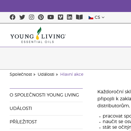
CS
Společnost
Události
Hlavní akce
Každoroční skl
O SPOLEČNOSTI YOUNG LIVING
připojili k za
distributorům,
UDÁLOSTI
pracovat spo
naučit se o
PŘÍLEŽITOST
stát se očit