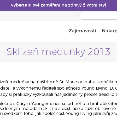
Vyberte si své zaměření na zdravý životní styl
Zajímavosti
Nakup
Bezpečnost esenciálních olejů
Průvodce difuzéry esenciálních olejů
Poslední šance: 50% sleva na péči o pleť
Sklizeň meduňky 2013
izeň meduňky na naší farmě St. Maries v Idahu skončila 
kladateli a výkonnému řediteli společnosti Young Living, 
 aby si prakticky vyzkoušeli náš jedinečný proces Seed to 
lečně s Garym Youngem, učit se od něho a hrát důležitou
svědčeným metodám sklizně a destilace a zažít obnovené 
ým svědkem toho, jak společnost Young Living plní svůj zá