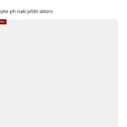
te při naší příští sklizni.
er/.