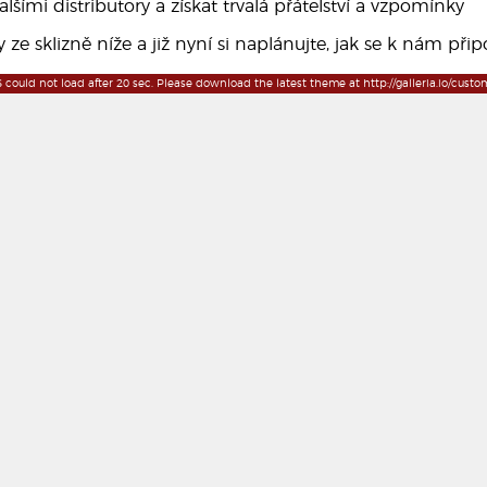
lšími distributory a získat trvalá přátelství a vzpomínky
 ze sklizně níže a již nyní si naplánujte, jak se k nám připojí
could not load after 20 sec. Please download the latest theme at http://galleria.io/custom