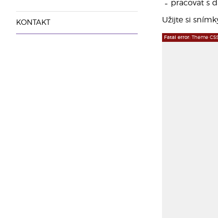
pracovat s da
Užijte si snímky
KONTAKT
Fatal error:
Theme CSS 