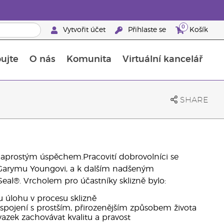
0
Vytvořit účet
Přihlaste se
Košík
ujte
O nás
Komunita
Virtuální kancelář
Průvodce doplňky stravy Young Living
Jak používat esenciální oleje
SHARE
naprostým úspěchem.Pracovití dobrovolníci se
D. Garymu Youngovi, a k dalším nadšeným
Seal®. Vrcholem pro účastníky sklizně bylo:
 úlohu v procesu sklizně
spojení s prostším, přirozenějším způsobem života
vazek zachovávat kvalitu a pravost