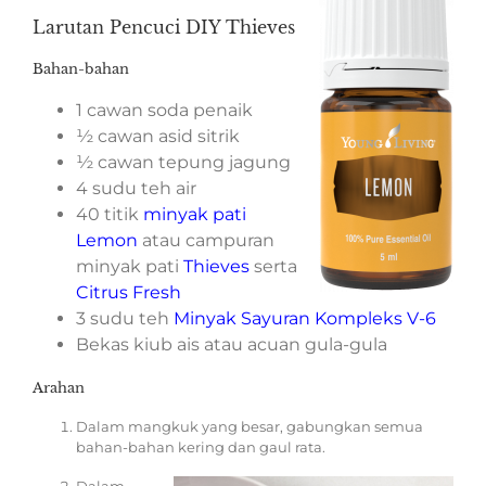
Larutan Pencuci DIY Thieves
Bahan-bahan
1 cawan soda penaik
½ cawan asid sitrik
½ cawan tepung jagung
4 sudu teh air
40 titik
minyak pati
Lemon
atau campuran
minyak pati
Thieves
serta
Citrus Fresh
3 sudu teh
Minyak Sayuran Kompleks V-6
Bekas kiub ais atau acuan gula-gula
Arahan
Dalam mangkuk yang besar, gabungkan semua
bahan-bahan kering dan gaul rata.