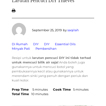
Larutan Pencuci DIY Thieves
September 25, 2019
by
saqilah
Di Rumah
DIY
DIY
Essential Oils
Minyak Pati
Pembersihan
Resipi untuk
larutan pencuci DIY ini tidak terhad
untuk mencuci bilik air saja!
Anda boleh juga
gunakannya untuk mencuci botol yang
pembukaannya kecil atau gunakannya untuk
merendam sinki yang penuh dengan periuk dan
kuali kotor.
Prep Time
5 minutes
Cook Time
5 minutes
Total Time
10 minutes