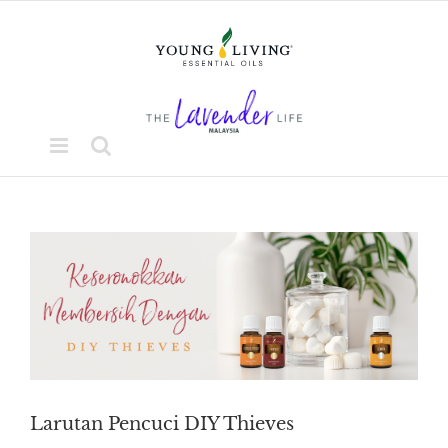
Skip
to
content
View
Larger
Image
Larutan Pencuci DIY Thieves