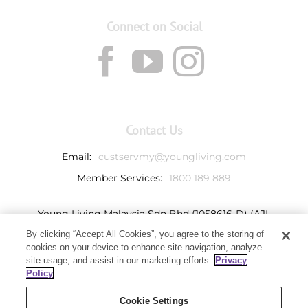
Connect on Social
Contact Us
Email:
custservmy@youngliving.com
Member Services:
1800 189 889
Young Living Malaysia Sdn Bhd (1058616-D) (AJL
932069)
By clicking “Accept All Cookies”, you agree to the storing of
Ground Floor, Tower 7
cookies on your device to enhance site navigation, analyze
Avenue 3, Bangsar South,
site usage, and assist in our marketing efforts.
Privacy
No. 8 Jalan Kerinchi
Policy
59200 Kuala Lumpur, Malaysia
Cookie Settings