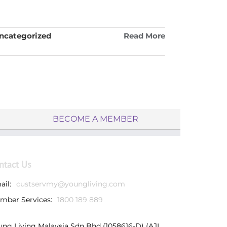
ncategorized
Read More
BECOME A MEMBER
ntact Us
ail:
custservmy@youngliving.com
mber Services:
1800 189 889
ung Living Malaysia Sdn Bhd (1058616-D) (AJL